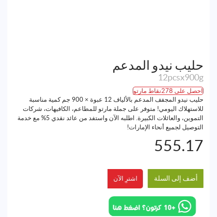
حليب نيدو المدعم
12pcsx900g
احصل على 278نقاط مارتو
حليب نيدو المجفف المدعم بالألياف 12 عبوة × 900 جم كمية مناسبة
للاستهلاك اليومي! متوفر على جملة مارتو للمطاعم، الكافيهات، شركات
التموين، والعائلات الكبيرة. اطلبه الآن واستفد من عائد نقدي 5% مع خدمة
التوصيل لجميع أنحاء الإمارات!
555.17
أضف إلى السلة
اشترِ الآن