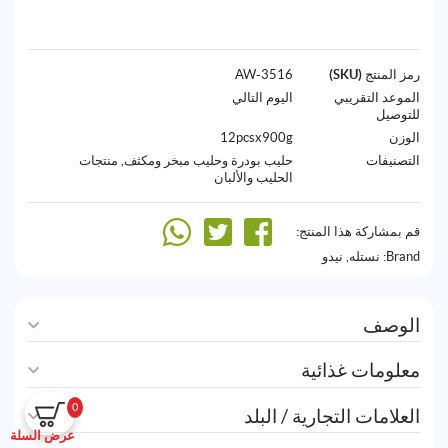
رمز المنتج (SKU)
3516-AW
الموعد التقريبي
اليوم التالي
للتوصيل
الوزن
12pcsx900g
التصنيفات
حليب بودرة وحليب مبخر ومكثف
,
منتجات
الحليب والألبان
قم بمشاركة هذا المنتج:
Brand:
نستله
,
نيدو
الوصف
معلومات غذائية
0
العلامات التجارية / البلد
عرض السلة