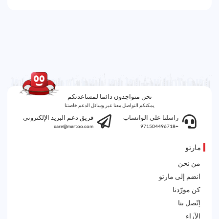
نحن متواجدون دائما لمساعدتكم
يمكنكم التواصل معنا عبر وسائل الدعم خاصتنا
راسلنا على الواتساب
فريق دعم البريد الإلكتروني
care@martoo.com
+971504496718
مارتو
من نحن
انضم إلى مارتو
كن مورّدنا
إتّصل بنا
الآراء