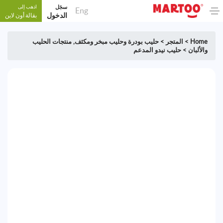
سجَل
اذهب إلى
Eng
الدخول
بقالة أون لاين
Home
>
المتجر
>
حليب بودرة وحليب مبخر ومكثف
,
منتجات الحليب
والألبان
>
حليب نيدو المدعم