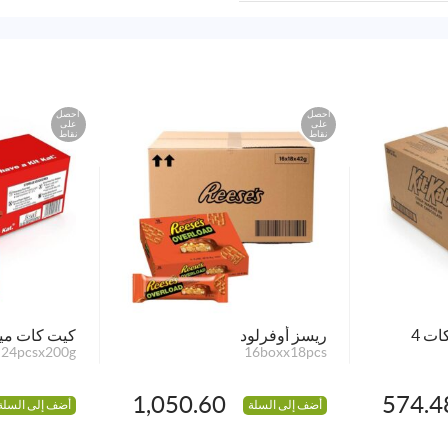
احصل
احصل
على
على
نقاط
نقاط
ويفر شوكولاتة كيت كات 4
ريسز أوفرلود
كيت كات مين
24pcsx200g
16boxx18pcs
1,050.60
574.4
أضف إلى السلة
أضف إلى السلة