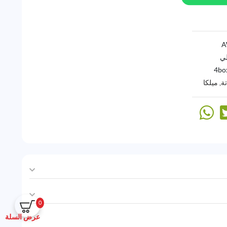
لي
4bo
ة
,
ميلكا
0
عرض السلة