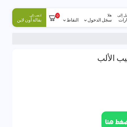
ل إلى
هلا
اذهب إلى
0
ارات
سجَل الدخول
النقاط
بقالة أون لاين
يب الألب