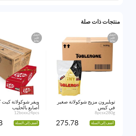
منتجات ذات صلة
احصل
احصل
على
على
نقاط
نقاط
توبليرون مزيج شوكولاتة صغير
في كيس
أصابع بالحليب
12boxx24pcs
8pcsx280g
8
275.78
أضف إلى السلة
أضف إلى السلة