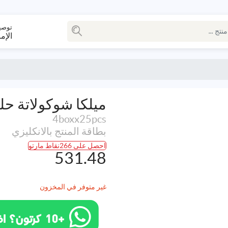
توصي
الإم
ميلكا شوكولاتة حل
4boxx25pcs
بطاقة المنتج بالانكليزي
احصل على 266نقاط مارتو
531.48
غير متوفر في المخزون