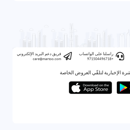
راسلنا على الواتساب
فريق دعم البريد الإلكتروني
care@martoo.com
+971504496718
رة الإخبارية لتلقّي العروض الخاصة