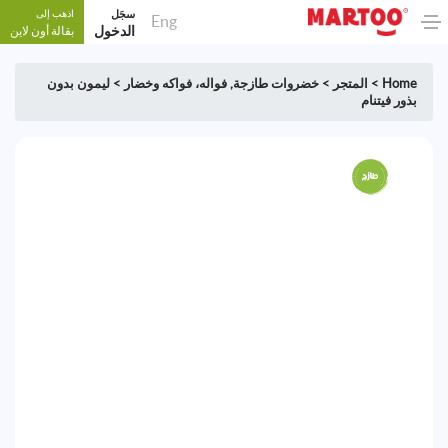
سجَل
اذهب إلى
Eng
الدخول
بقالة أون لاين
Home
>
المتجر
>
خضروات طازجة
,
فواله، فواكه وخضار
>
ليمون بدون
بذور فيتنام