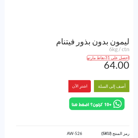
ليمون بدون بذور فيتنام
6kg / ctn
احصل على 31نقاط مارتو
64.00
أضف إلى السلة
اشترِ الآن
رمز المنتج (SKU)
526-AW