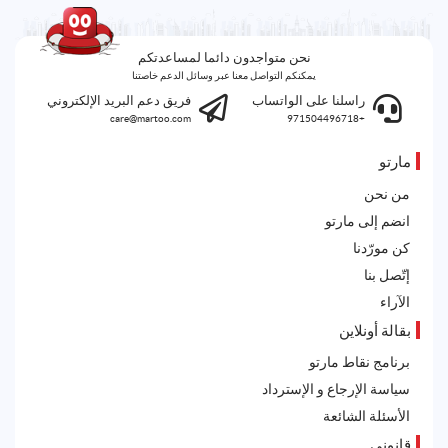
نحن متواجدون دائما لمساعدتكم
يمكنكم التواصل معنا عبر وسائل الدعم خاصتنا
راسلنا على الواتساب
فريق دعم البريد الإلكتروني
care@martoo.com
+971504496718
مارتو
من نحن
انضم إلى مارتو
كن مورّدنا
إتّصل بنا
الآراء
بقالة أونلاين
برنامج نقاط مارتو
سياسة الإرجاع و الإسترداد
الأسئلة الشائعة
قانوني