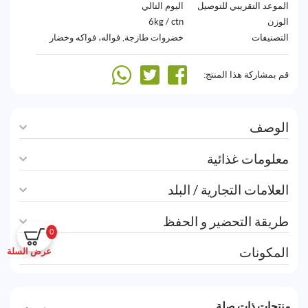
الموعد التقريبي للتوصيل
اليوم التالي
الوزن
6kg / ctn
التصنيفات
خضروات طازجة
,
فواله، فواكه وخضار
قم بمشاركة هذا المنتج:
الوصف
معلومات غذائية
العلامات التجارية / البلد
طريقة التحضير و الحفظ
0
المكونات
عرض السلة
منتجات ذات صلة