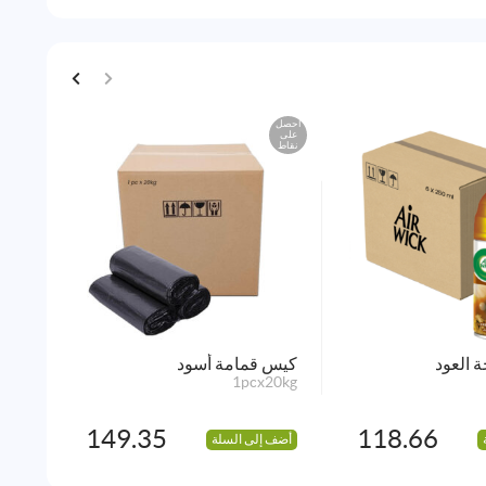
احصل
احصل
على
على
نقاط
نقاط
ة العود
كيس قمامة أسود
إسفن
9pcs
1pcx20kg
149.35
118.66
أضف إلى السلة