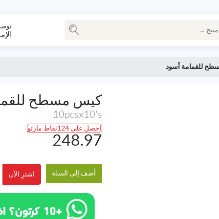
توصي
الإم
طح للقمامة أسود
كيس مسطح للقما
10pcsx10's
احصل على 124نقاط مارتو
248.97
أضف إلى السلة
اشترِ الآن