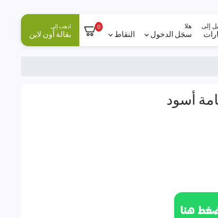
ل إلى
هلا
اذهب إلى
0
ارات
سجَل الدخول
النقاط
بقالة أون لاين
مة أسود