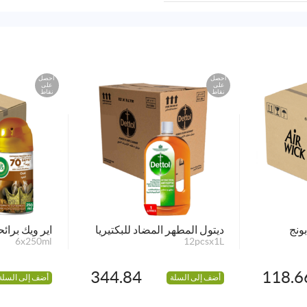
احصل
احصل
على
على
نقاط
نقاط
بونج
ديتول المطهر المضاد للبكتيريا
اير ويك برائح
6x250ml
12pcsx1L
344.84
118.6
أضف إلى السلة
أضف إلى السلة