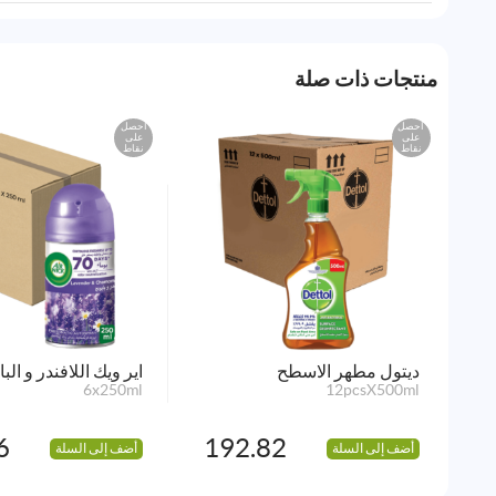
منتجات ذات صلة
احصل
احصل
على
على
نقاط
نقاط
ديتول مطهر الاسطح
اير ويك اللافندر و البا
6x250ml
12pcsX500ml
6
192.82
أضف إلى السلة
أضف إلى السلة