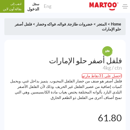
سجَل
اذهب إلى
Eng
الدخول
بقالة أون لاين
Home
>
المتجر
>
خضروات طازجة
,
فواله، فواكه وخضار
>
فلفل أصفر
حلو الإمارات
فلفل أصفر حلو الإمارات
4kg / ctn
احصل على 31نقاط مارتو
فلفل أصفر هو صنف من خضار الفلفل المحبوب. يتميز بداخل غني، ويحمل
كميات إضافية من عصير الفلفل غير الحريف. وذلك لأن الفلفل الأصفر
البلدي البارد بألوانه المختلفة يختص بغياب مادة الكابسيسين. وهي التي
تمنح أصناف أخرى من الفلفل ذو الطعم الحارق.
61.80