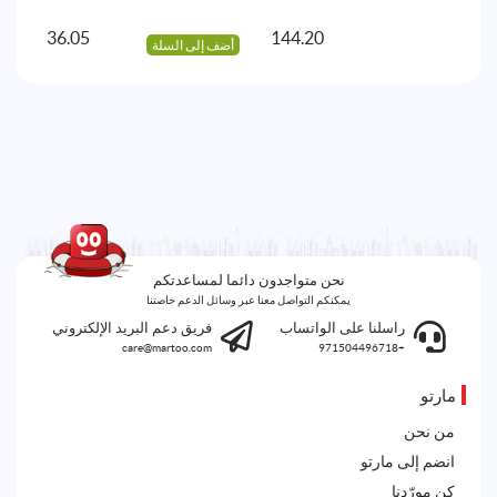
36.05
144.20
أضف إلى السلة
أض
نحن متواجدون دائما لمساعدتكم
يمكنكم التواصل معنا عبر وسائل الدعم خاصتنا
راسلنا على الواتساب
فريق دعم البريد الإلكتروني
care@martoo.com
+971504496718
مارتو
من نحن
انضم إلى مارتو
كن مورّدنا