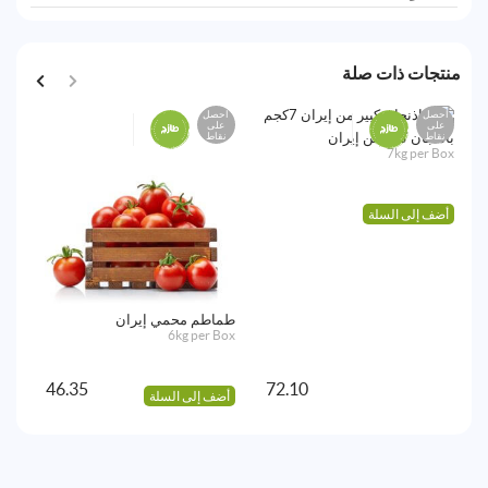
منتجات ذات صلة
احصل
احصل
اح
على
على
ع
نقاط
نقاط
نق
باذنجان كبير من إيران
7kg per Box
أضف إلى السلة
طماطم محمي إيران
فلف
00g
6kg per Box
46.35
72.10
أضف إلى السلة
أض