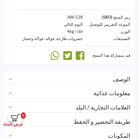
رمز المنتج (SKU)
528-AW
الموعد التقريبي للتوصيل
اليوم التالي
الوزن
4kg / ctn
التصنيفات
خضروات طازجة
,
فواله، فواكه وخضار
قم بمشاركة هذا المنتج:
الوصف
معلومات غذائية
العلامات التجارية / البلد
0
طريقة التحضير و الحفظ
عرض السلة
المكونات