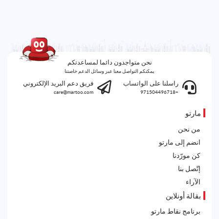
نحن متواجدون دائما لمساعدتكم
يمكنكم التواصل معنا عبر وسائل الدعم خاصتنا
راسلنا على الواتساب
فريق دعم البريد الإلكتروني
care@martoo.com
+971504496718
مارتو
من نحن
انضم إلى مارتو
كن مورّدنا
إتّصل بنا
الآراء
بقالة أونلاين
برنامج نقاط مارتو