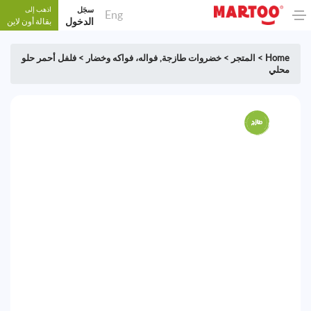
سجَل
اذهب إلى
Eng
الدخول
بقالة أون لاين
Home
>
المتجر
>
خضروات طازجة
,
فواله، فواكه وخضار
>
فلفل أحمر حلو
محلي