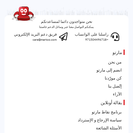
نحن متواجدون دائما لمساعدتكم
يمكنكم التواصل معنا عبر وسائل الدعم خاصتنا
راسلنا على الواتساب
فريق دعم البريد الإلكتروني
care@martoo.com
+971504496718
مارتو
من نحن
انضم إلى مارتو
كن مورّدنا
إتّصل بنا
الآراء
بقالة أونلاين
برنامج نقاط مارتو
سياسة الإرجاع و الإسترداد
الأسئلة الشائعة