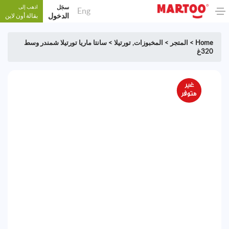
سجَل
اذهب إلى
Eng
الدخول
بقالة أون لاين
Home
>
المتجر
>
المخبوزات
,
تورتيلا
>
سانتا ماريا تورتيلا شمندر وسط
320غ