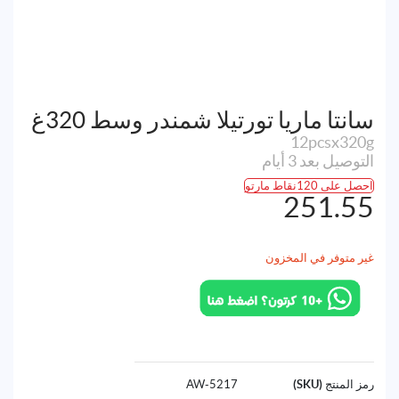
سانتا ماريا تورتيلا شمندر وسط 320غ
12pcsx320g
التوصيل بعد 3 أيام
احصل على 120نقاط مارتو
251.55
غير متوفر في المخزون
رمز المنتج (SKU)
5217-AW