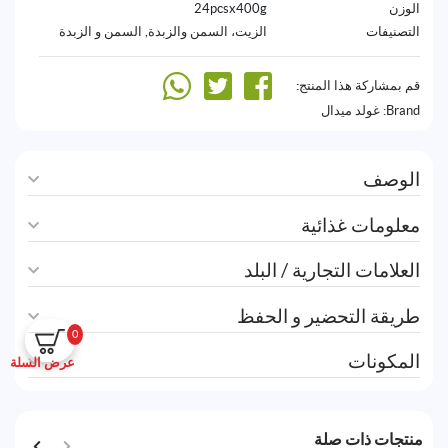
الوزن
24pcsx400g
التصنيفات
الزيت، السمن والزبدة
,
السمن و الزبدة
قم بمشاركة هذا المنتج:
Brand:
غولد ميدال
الوصف
معلومات غذائية
العلامات التجارية / البلد
طريقة التحضير و الحفظ
0
المكونات
عرض السلة
منتجات ذات صلة