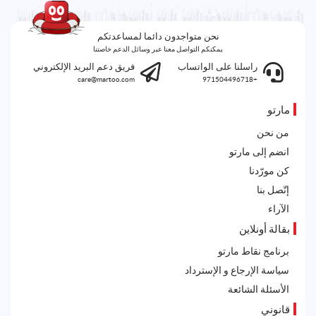
نحن متواجدون دائما لمساعدتكم
يمكنكم التواصل معنا عبر وسائل الدعم خاصتنا
راسلنا على الواتساب
فريق دعم البريد الإلكتروني
care@martoo.com
+971504496718
مارتو
من نحن
انضم إلى مارتو
كن مورّدنا
إتّصل بنا
الآراء
بقالة أونلاين
برنامج نقاط مارتو
سياسة الإرجاع و الإسترداد
الأسئلة الشائعة
قانوني