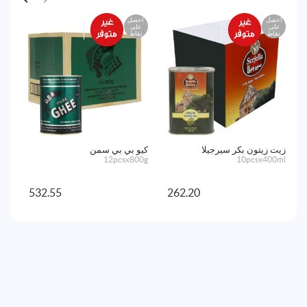
احصل
احصل
اح
على
على
ع
نقاط
نقاط
نق
زيت زيتون بكر سيرجيلا
كيو بي بي سمن
زجا
0ml
12pcsx800g
10pcsx400ml
532.55
262.20
أض