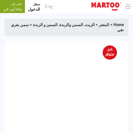
سجَل
اذهب إلى
Eng
الدخول
بقالة أون لاين
Home
>
المتجر
>
الزيت، السمن والزبدة
,
السمن و الزبدة
>
سمن بقري
نقي