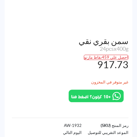
سمن بقري نقي
24pcsx400g
احصل على 459نقاط مارتو
917.73
غير متوفر في المخزون
رمز المنتج (SKU)
1932-AW
الموعد التقريبي للتوصيل
اليوم التالي