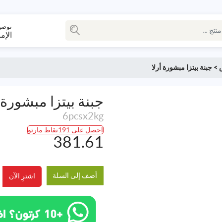
توصي
الإم
>
جبنة بيتزا مبشورة أرلا
جبنة بيتزا مبشورة أ
6pcsx2kg
احصل على 191نقاط مارتو
381.61
أضف إلى السلة
اشترِ الآن