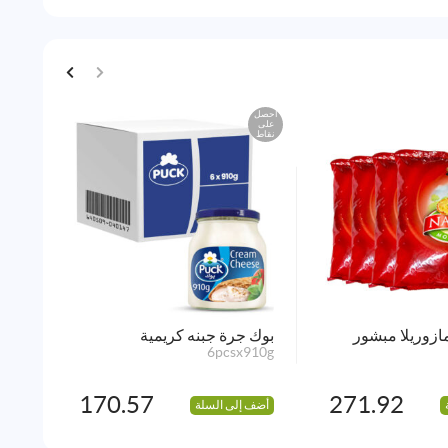
احصل
احصل
على
على
نقاط
نقاط
ازوريلا مبشور
بوك جرة جبنه كريمية
جبنة
x2kg
6pcsx910g
170.57
271.92
أضف إلى السلة
أضف 