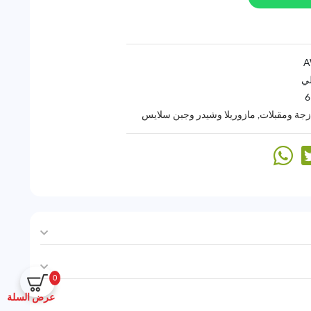
لي
6
زجة ومقبلات
,
مازوريلا وشيدر وجبن سلايس
0
عرض السلة