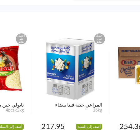
احصل
احصل
على
على
نقاط
نقاط
المراعي جبنة فيتا بيضاء
نابولي جبن م
4pcsx2kg
16kg
217.95
254.3
أضف إلى السلة
أضف إلى السلة