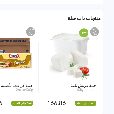
منتجات ذات صلة
احصل
احصل
على
على
نقاط
نقاط
جبنة قريش نقية
جبنة كرافت الأصلية
12pcsx400g
10kg per box
6
166.86
أضف إلى السلة
أضف إلى السلة