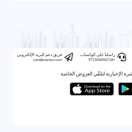
راسلنا على الواتساب
فريق دعم البريد الإلكتروني
care@martoo.com
+971504496718
رة الإخبارية لتلقّي العروض الخاصة