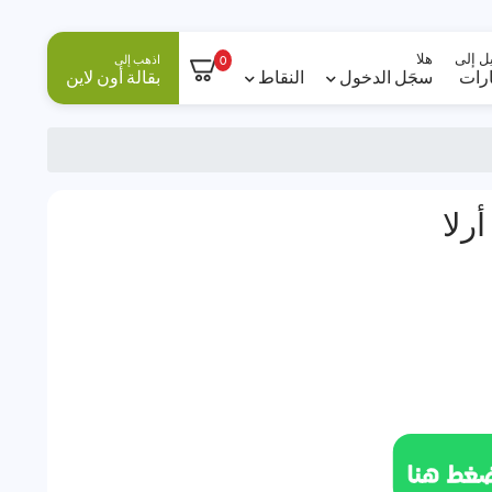
ل إلى
هلا
اذهب إلى
0
ارات
سجَل الدخول
النقاط
بقالة أون لاين
رلا