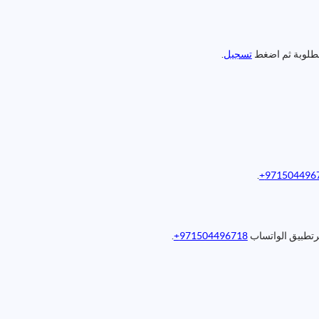
مطلوبة ثم اضغط
تسجيل
.
.
9715044967
رتطبيق الواتساب
971504496718+
.