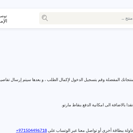
توصي
الإم
جاتك المفضلة وقم بتسجيل الدخول لإكمال الطلب ، و بعدها سيتم إرسال تفاصيل ا
ا بالاضافة الى امكانية الدفع بنقاط مارتو.
لمحاولة ببطاقة أخرى أو تواصل معنا عبر الوتساب على
971504496718+