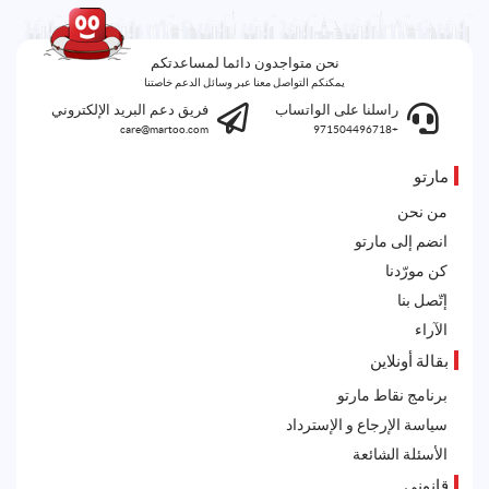
نحن متواجدون دائما لمساعدتكم
يمكنكم التواصل معنا عبر وسائل الدعم خاصتنا
راسلنا على الواتساب
فريق دعم البريد الإلكتروني
care@martoo.com
+971504496718
مارتو
من نحن
انضم إلى مارتو
كن مورّدنا
إتّصل بنا
الآراء
بقالة أونلاين
برنامج نقاط مارتو
سياسة الإرجاع و الإسترداد
الأسئلة الشائعة
قانوني