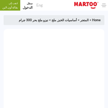
سجَل
اذهب إلى
Eng
الدخول
بقالة أون لاين
Home
>
المتجر
>
أساسيات الخبز
,
ملح
>
نيزو ملح بحر 300 جرام