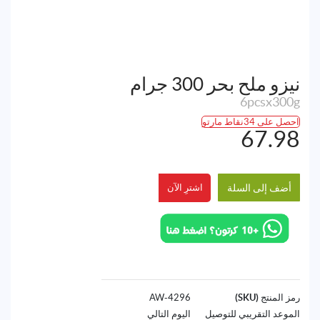
نيزو ملح بحر 300 جرام
6pcsx300g
احصل على 34نقاط مارتو
67.98
أضف إلى السلة
اشترِ الآن
رمز المنتج (SKU)
4296-AW
الموعد التقريبي للتوصيل
اليوم التالي