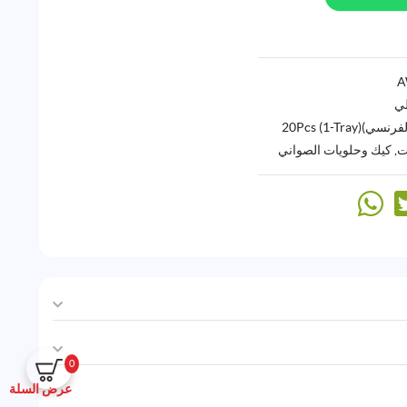
لي
)20Pcs (1-Tray)
ت
,
كيك وحلويات الصواني
0
عرض السلة