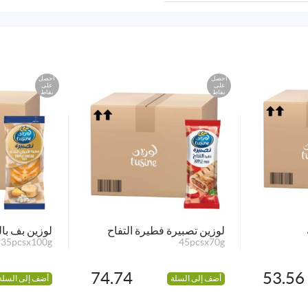
احصل
احصل
على
على
نقاط
نقاط
لوزين تصبيرة فطيرة التفاح
لوزين بف بال
35pcsx100g
45pcsx70g
74.74
53.56
أضف إلى السلة
أضف إلى السلة