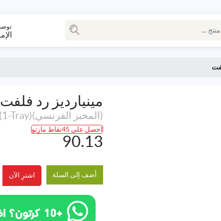
توصي
الإم
لفت
مينيارديز رد فلفت
(المخبز الفرنسي)20Pcs (1-Tray)
احصل على 45نقاط مارتو
90.13
أضف إلى السلة
اشترِ الآن