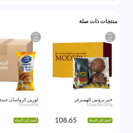
منتجات ذات صلة
احصل
احصل
على
على
نقاط
نقاط
خبز بروتين للهمبرغر
لوزين كرواسان جبنة
35pcsx60g
10packsx280g
108.65
أضف إلى السلة
أضف إلى السلة