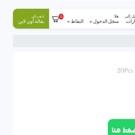
ل إلى
هلا
اذهب إلى
0
ارات
سجَل الدخول
النقاط
بقالة أون لاين