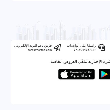
راسلنا على الواتساب
فريق دعم البريد الإلكتروني
care@martoo.com
+971504496718
رة الإخبارية لتلقّي العروض الخاصة