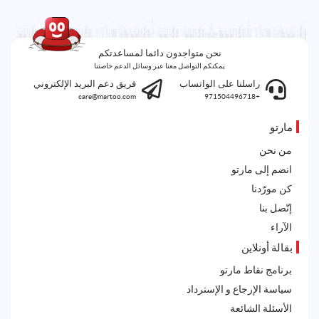
نحن متواجدون دائما لمساعدتكم
يمكنكم التواصل معنا عبر وسائل الدعم خاصتنا
راسلنا على الواتساب
فريق دعم البريد الإلكتروني
care@martoo.com
+971504496718
مارتو
من نحن
انضم إلى مارتو
كن مورّدنا
إتّصل بنا
الآراء
بقالة أونلاين
برنامج نقاط مارتو
سياسة الإرجاع و الإسترداد
الأسئلة الشائعة