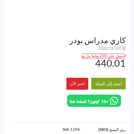
كاري مدراس بودر
36pcsx500g
احصل على 220نقاط مارتو
440.01
أضف إلى السلة
اشترِ الآن
رمز المنتج (SKU)
1294-AW