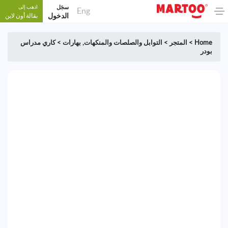
سجَل
اذهب إلى
Eng
الدخول
بقالة أون لاين
Home
>
المتجر
>
التوابل والصلصات والمنكهات
,
بهارات
>
كاري مدراس
بودر