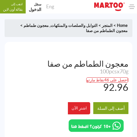
سجَل
اذهب إلى
Eng
الدخول
بقالة أون لاين
Home
>
المتجر
>
التوابل والصلصات والمنكهات
,
معجون طماطم
>
معجون الطماطم من صفا
معجون الطماطم من صفا
100pcsx70g
احصل على 46نقاط مارتو
92.96
أضف إلى السلة
اشترِ الآن