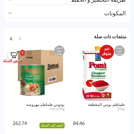
المكونات
منتجات ذات صلة
احصل
احصل
اح
على
على
ع
0
نقاط
نقاط
نق
عرض السلة
طماطم بومي المقطعة
بوتوني طماطم مهروسة
صلص
00g
6pcsx3kg
10kg
262.74
84.46
أضف إلى السلة
أض