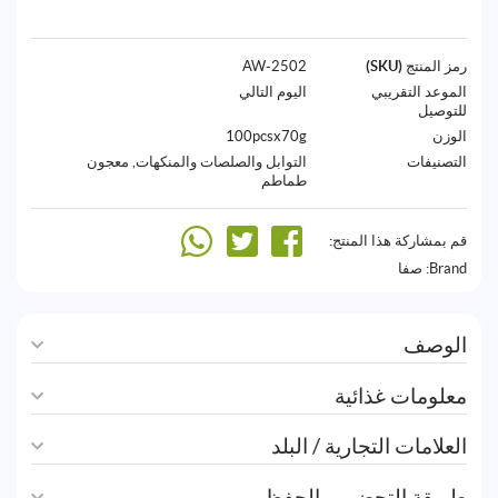
رمز المنتج (SKU)
2502-AW
الموعد التقريبي
اليوم التالي
للتوصيل
الوزن
100pcsx70g
التصنيفات
التوابل والصلصات والمنكهات
,
معجون
طماطم
قم بمشاركة هذا المنتج:
Brand:
صفا
الوصف
معلومات غذائية
العلامات التجارية / البلد
طريقة التحضير و الحفظ