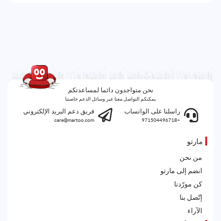
نحن متواجدون دائما لمساعدتكم
يمكنكم التواصل معنا عبر وسائل الدعم خاصتنا
راسلنا على الواتساب
فريق دعم البريد الإلكتروني
care@martoo.com
+971504496718
مارتو
من نحن
انضم إلى مارتو
كن مورّدنا
إتّصل بنا
الآراء