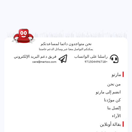
نحن متواجدون دائما لمساعدتكم
يمكنكم التواصل معنا عبر وسائل الدعم خاصتنا
راسلنا على الواتساب
فريق دعم البريد الإلكتروني
care@martoo.com
+971504496718
مارتو
من نحن
انضم إلى مارتو
كن مورّدنا
إتّصل بنا
الآراء
بقالة أونلاين