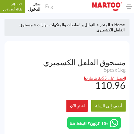
سجَل
اذهب إلى
Eng
الدخول
بقالة أون لاين
Home
>
المتجر
>
التوابل والصلصات والمنكهات
,
بهارات
>
مسحوق
الفلفل الكشميري
مسحوق الفلفل الكشميري
5pcsx1kg
احصل على 55نقاط مارتو
110.96
أضف إلى السلة
اشترِ الآن