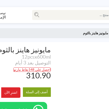
توصي
الإم
مايونيز هاينز بالثوم
مايونيز هاينز بالثوم
12pcsx600ml
التوصيل بعد 3 أيام
احصل على 148نقاط مارتو
310.90
أضف إلى السلة
اشترِ الآن