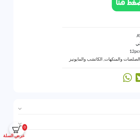
لي
12pc
والصلصات والمنكهات
,
الكاتشب والمايونيز
0
عرض السلة