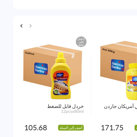
احصل
احصل
على
على
نقاط
نقاط
مايو
x10g
أضف 
 أمريكان جاردن
خردل قابل للضغط
12pcsx80ml
105.68
171.75
أضف إلى السلة