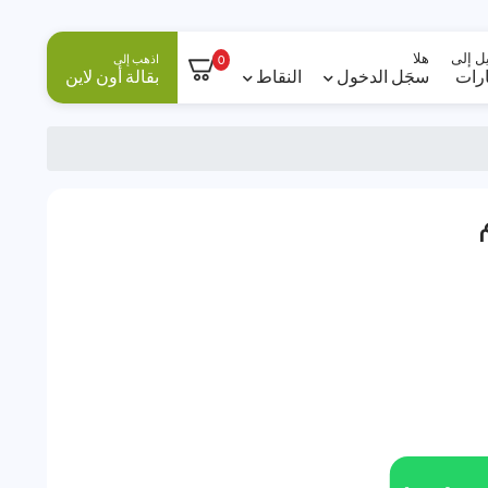
ل إلى
هلا
اذهب إلى
0
ارات
سجَل الدخول
النقاط
بقالة أون لاين