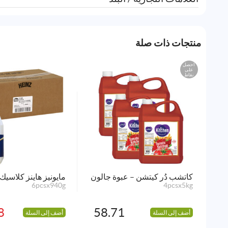
منتجات ذات صلة
احصل
على
نقاط
كاتشب دُر كيتشن – عبوة جالون
مايونيز هاينز كلاسيك
6pcsx940g
4pcsx5kg
ا
ا
ا
ا
8
58.71
أضف إلى السلة
أضف إلى السلة
ه
ه
.
.