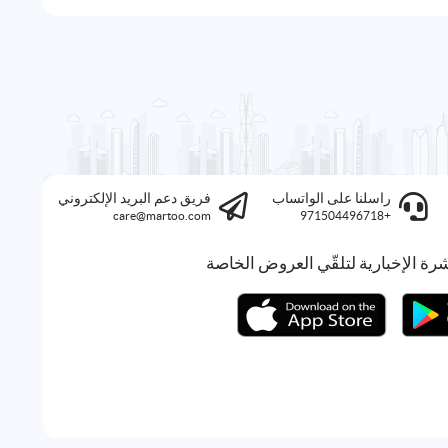
راسلنا على الواتساب
فريق دعم البريد الإلكتروني
care@martoo.com
+971504496718
رة الإخبارية لتلقّي العروض الخاصة