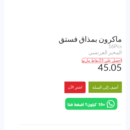
ماكرون بمذاق فستق
16Pcs
المخبز الفرنسي
احصل على 23نقاط مارتو
45.05
أضف إلى السلة
اشترِ الآن