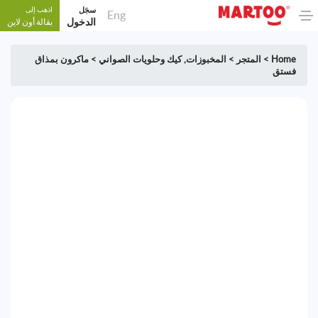
سجَل
اذهب إلى
Eng
الدخول
بقالة أون لاين
Home
>
المتجر
>
المخبوزات
,
كيك وحلويات الصواني
>
ماكرون بمذاق
فستق