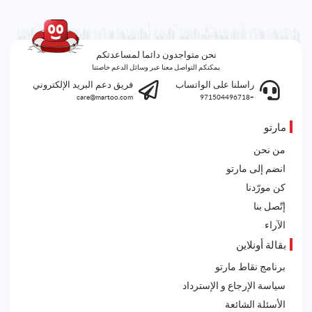
نحن متواجدون دائما لمساعدتكم
يمكنكم التواصل معنا عبر وسائل الدعم خاصتنا
راسلنا على الواتساب
فريق دعم البريد الإلكتروني
care@martoo.com
+971504496718
مارتو
من نحن
انضم إلى مارتو
كن مورّدنا
إتّصل بنا
الآراء
بقالة أونلاين
برنامج نقاط مارتو
سياسة الإرجاع و الإسترداد
الأسئلة الشائعة