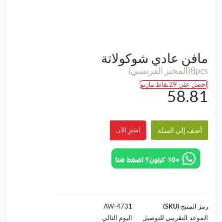
مافن عادي شوكولاتة
8pcs(المخبز الفرنسي)
احصل على 29نقاط مارتو
58.81
أضف إلى السلة
اشترِ الآن
رمز المنتج (SKU)
4731-AW
الموعد التقريبي للتوصيل
اليوم التالي