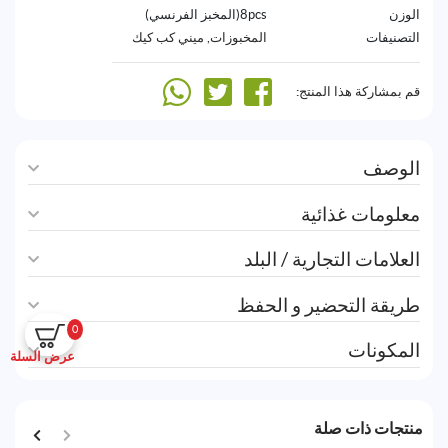
الوزن
8pcs(المخبز الفرنسي)
التصنيفات
المخبوزات
,
ميني كب كيك
قم بمشاركة هذا المنتج:
الوصف
معلومات غذائية
العلامات التجارية / البلد
طريقة التحضير و الحفظ
0
المكونات
عرض السلة
منتجات ذات صلة