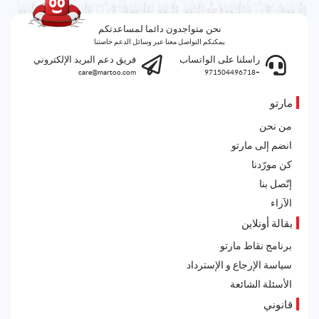
نحن متواجدون دائما لمساعدتكم
يمكنكم التواصل معنا عبر وسائل الدعم خاصتنا
راسلنا على الواتساب
فريق دعم البريد الإلكتروني
care@martoo.com
+971504496718
مارتو
من نحن
انضم إلى مارتو
كن مورّدنا
إتّصل بنا
الآراء
بقالة أونلاين
برنامج نقاط مارتو
سياسة الإرجاع و الإسترداد
الأسئلة الشائعة
قانوني