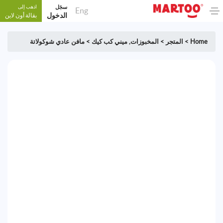
سجَل
اذهب إلى
Eng
الدخول
بقالة أون لاين
Home
>
المتجر
>
المخبوزات
,
ميني كب كيك
>
مافن عادي شوكولاتة