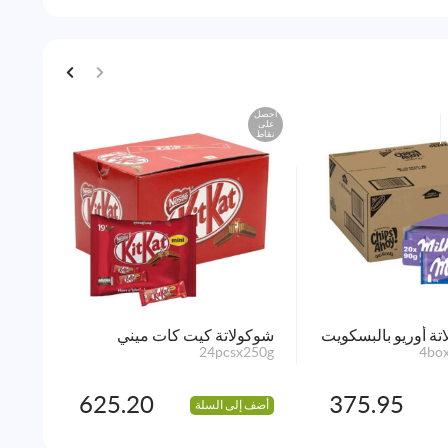
احصل
احصل
على
على
نقاط
نقاط
تة أوريو بالبسكويت
شوكولاتة كيت كات ميني
شوكو
220g
24pcsx250g
4bo
625.20
375.95
أضف إلى السلة
أضف 