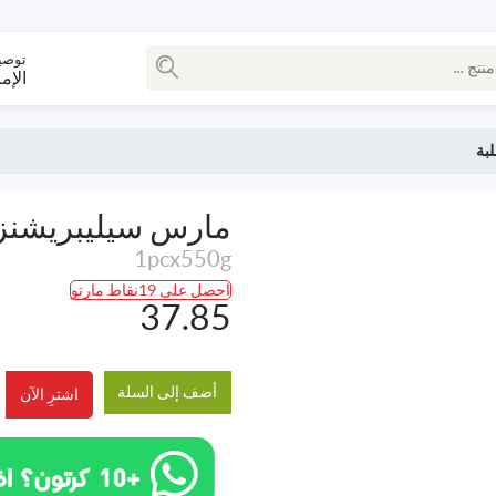
توصي
الإم
بة
مارس سيليبريشنز 
1pcx550g
احصل على 19نقاط مارتو
37.85
أضف إلى السلة
اشترِ الآن