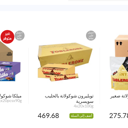
احصل
احصل
على
على
نقاط
نقاط
اتة صغير
توبليرون شوكولاتة بالحليب
ميلكا شوكولا
سويسرية
xx20pcsx90g
4x20x100g
469.68
275.7
أضف إلى السلة