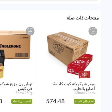
منتجات ذات صلة
احصل
احصل
على
على
نقاط
نقاط
ويفر شوكولاتة كيت كات 4
توبليرون مزيج شوكول
أصابع بالحليب
في كيس
8pcsx280g
12boxx24pcs
8
574.48
أضف إلى السلة
أضف إلى السلة