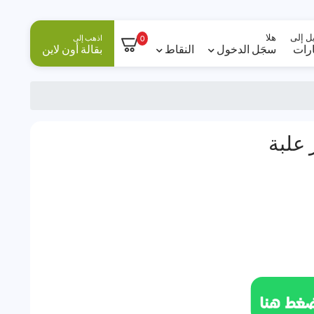
ل إلى
هلا
اذهب إلى
0
ارات
سجَل الدخول
النقاط
بقالة أون لاين
علبة