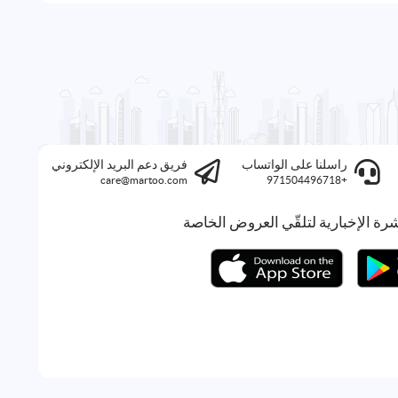
راسلنا على الواتساب
فريق دعم البريد الإلكتروني
care@martoo.com
+971504496718
رة الإخبارية لتلقّي العروض الخاصة