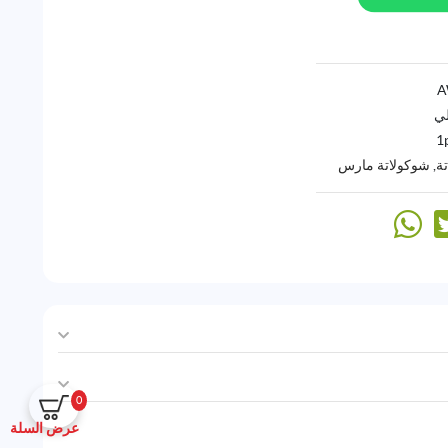
لي
1
ة
,
شوكولاتة مارس
0
عرض السلة