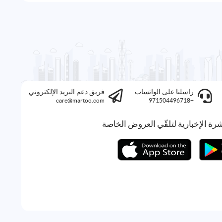
راسلنا على الواتساب
فريق دعم البريد الإلكتروني
care@martoo.com
+971504496718
رة الإخبارية لتلقّي العروض الخاصة