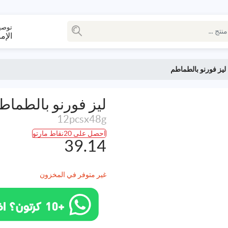
توصي
الإم
ليز فورنو بالطماطم
ليز فورنو بالطماط
12pcsx48g
احصل على 20نقاط مارتو
39.14
غير متوفر في المخزون