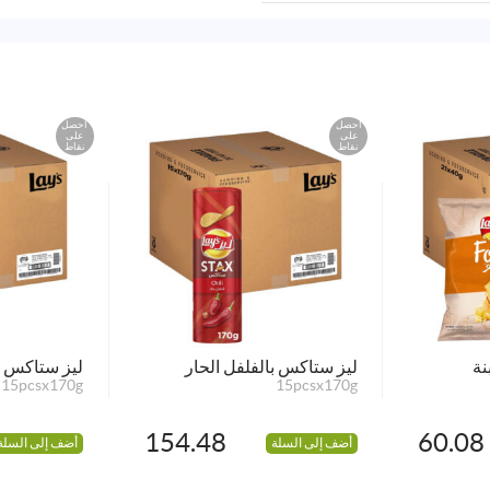
احصل
احصل
على
على
نقاط
نقاط
نة
ليز ستاكس بالفلفل الحار
ليز ستاكس ا
15pcsx170g
15pcsx170g
154.48
60.08
أضف إلى السلة
أضف إلى السلة