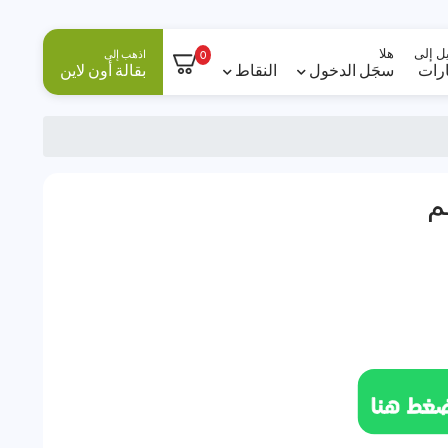
ل إلى
هلا
اذهب إلى
0
ارات
سجَل الدخول
النقاط
بقالة أون لاين
م