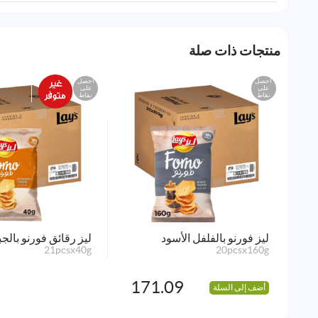
منتجات ذات صلة
احصل
احصل
على
على
نقاط
نقاط
ليز فورنو بالفلفل الأسود
ليز رقائق فورنو بالجب
21pcsx40g
20pcsx160g
171.09
أضف إلى السلة