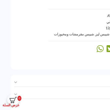
لي
12
يبس ليز
,
شيبس مقرمشات ومخبوزات
0
عرض السلة