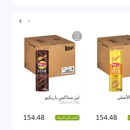
احصل
احصل
على
على
نقاط
نقاط
لأصلي
ليز ستاكس باربكيو
ليز 
1pcs
15pcsx170g
154.48
154.48
أضف إلى السلة