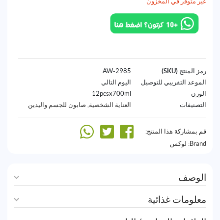
غير متوفر في المخزون
رمز المنتج (SKU)
2985-AW
الموعد التقريبي للتوصيل
اليوم التالي
الوزن
12pcsx700ml
التصنيفات
العناية الشخصية
,
صابون للجسم واليدين
قم بمشاركة هذا المنتج:
Brand:
لوكس
الوصف
معلومات غذائية