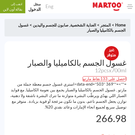
سجَل
اذهب إلى
Eng
الدخول
بقالة أون لاين
Home
>
المتجر
>
العناية الشخصية
,
صابون للجسم واليدين
>
غسول
الجسم بالكاميليا والصبار
غسول الجسم بالكاميليا والصبار
12pcsx700ml
احصل على 133نقاط مارتو
=””>=”369″ data-end=”503″>استري غسول جسم معطة جملة من
مارتو , غسول الجسم بالكاميليا والصبار يجمع بين نعومة الكاميليا, مع فوايد
الصبار اللي يهدّي ويرطّب البشرة متوازنة ما تترك البشرة ناشفة ولا دهنية،
توازن يجعل الجسم ناعم، بدون ما تكون مزعجة أو قوية بزيادة.. متوفر مع
توصيل سريع لجميع انحاء الإمارات وعائد نقدي 20%.
266.98