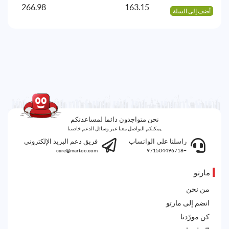
266.98
163.15
أضف إلى السلة
أض
نحن متواجدون دائما لمساعدتكم
يمكنكم التواصل معنا عبر وسائل الدعم خاصتنا
راسلنا على الواتساب
فريق دعم البريد الإلكتروني
care@martoo.com
+971504496718
مارتو
من نحن
انضم إلى مارتو
كن مورّدنا