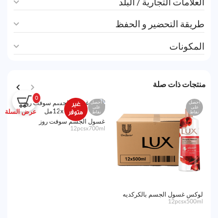
العلامات التجارية / البلد
طريقة التحضير و الحفظ
المكونات
منتجات ذات صلة
0
احصل
احصل
اح
على
على
ع
عرض السلة
نقاط
نقاط
نق
غسول الجسم سوفت روز
12pcsx700ml
لوكس غسول الجسم بالكركديه
صاب
70g
12pcsx500ml