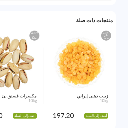
منتجات ذات صلة
احصل
احصل
على
على
نقاط
نقاط
زبيب ذهبى إيراني
مكسرات فستق نئ
10kg
10kg
0
197.20
أضف إلى السلة
أضف إلى السلة