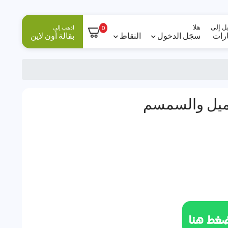
ل إلى
هلا
اذهب إلى
0
ارات
سجَل الدخول
النقاط
بقالة أون لاين
اميل والسمسم