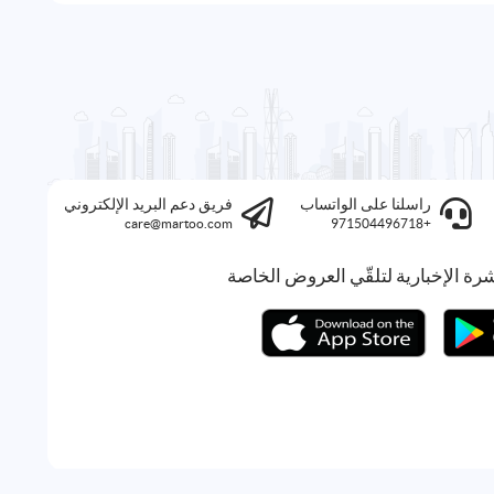
راسلنا على الواتساب
فريق دعم البريد الإلكتروني
care@martoo.com
+971504496718
رة الإخبارية لتلقّي العروض الخاصة