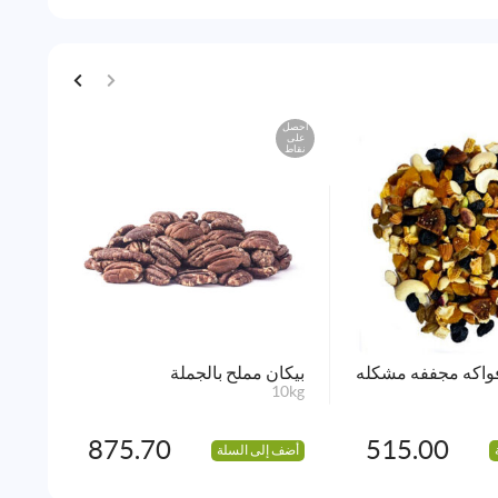
احصل
احصل
على
على
نقاط
نقاط
اكه مجففه مشكله
بيكان مملح بالجملة
زبيب
10kg
10kg
875.70
515.00
أضف إلى السلة
أضف 