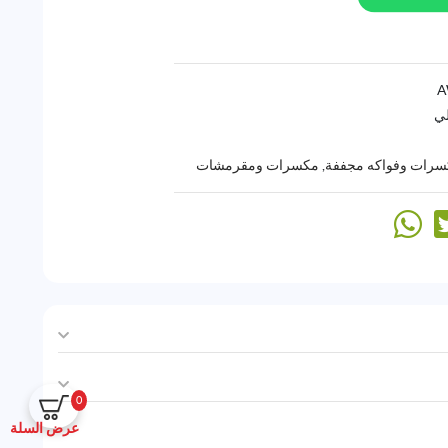
لي
سرات وفواكه مجففة
,
مكسرات ومقرمشات
0
عرض السلة