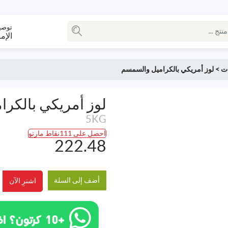
توصي
الإم
ت
>
لوز أمريكي بالكراميل والسمسم
لوز أمريكي بالكر
5KG
احصل على 111نقاط مارتو
222.48
أضف إلى السلة
اشترِ الآن