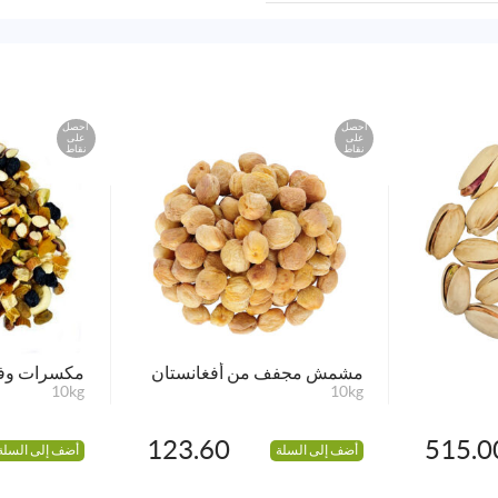
احصل
احصل
على
على
نقاط
نقاط
مشمش مجفف من أفغانستان
مكسرات وفو
10kg
10kg
123.60
515.0
أضف إلى السلة
أضف إلى السلة