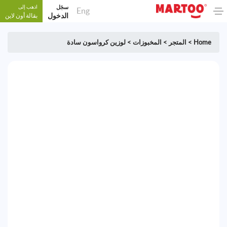
سجَل
اذهب إلى
Eng
الدخول
بقالة أون لاين
Home
>
المتجر
>
المخبوزات
>
لوزين كرواسون سادة