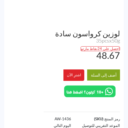
لوزين كرواسون سادة
35pcsx50g
احصل على 24نقاط مارتو
48.67
أضف إلى السلة
اشترِ الآن
رمز المنتج (SKU)
1436-AW
الموعد التقريبي للتوصيل
اليوم التالي