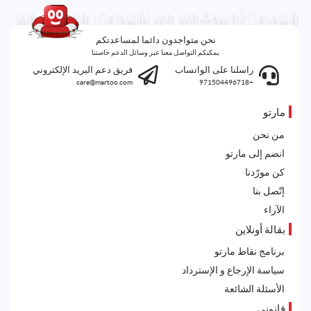
نحن متواجدون دائما لمساعدتكم
يمكنكم التواصل معنا عبر وسائل الدعم خاصتنا
راسلنا على الواتساب
فريق دعم البريد الإلكتروني
care@martoo.com
+971504496718
مارتو
من نحن
انضم إلى مارتو
كن مورّدنا
إتّصل بنا
الآراء
بقالة أونلاين
برنامج نقاط مارتو
سياسة الإرجاع و الإسترداد
الأسئلة الشائعة
قانوني