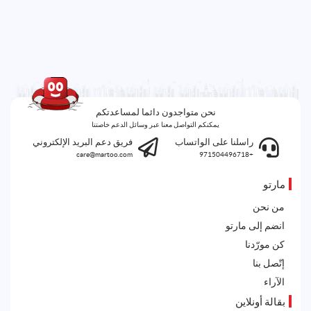
نحن متواجدون دائما لمساعدتكم
يمكنكم التواصل معنا عبر وسائل الدعم خاصتنا
راسلنا على الواتساب
فريق دعم البريد الإلكتروني
care@martoo.com
+971504496718
مارتو
من نحن
انضم إلى مارتو
كن مورّدنا
إتّصل بنا
الآراء
بقالة أونلاين