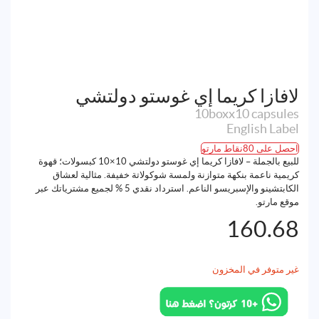
لافازا كريما إي غوستو دولتشي
10boxx10 capsules
English Label
احصل على 80نقاط مارتو
للبيع بالجملة – لافازا كريما إي غوستو دولتشي 10×10 كبسولات؛ قهوة
كريمية ناعمة بنكهة متوازنة ولمسة شوكولاتة خفيفة. مثالية لعشاق
الكابتشينو والإسبريسو الناعم. استرداد نقدي 5 % لجميع مشترياتك عبر
موقع مارتو.
160.68
غير متوفر في المخزون