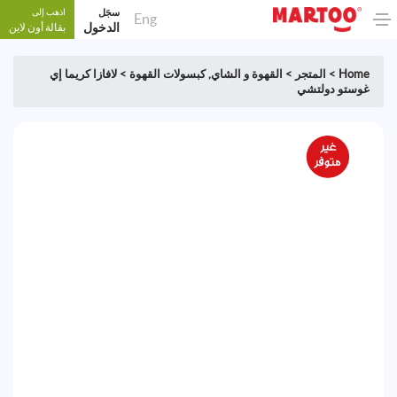
سجَل
اذهب إلى
Eng
الدخول
بقالة أون لاين
Home
>
المتجر
>
القهوة و الشاي
,
كبسولات القهوة
>
لافازا كريما إي
غوستو دولتشي