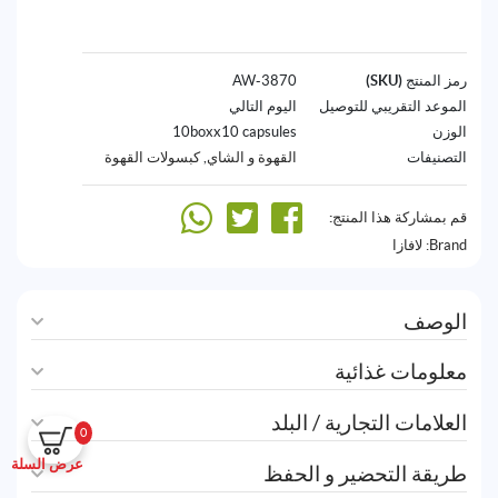
رمز المنتج (SKU)
3870-AW
الموعد التقريبي للتوصيل
اليوم التالي
الوزن
10boxx10 capsules
التصنيفات
القهوة و الشاي
,
كبسولات القهوة
قم بمشاركة هذا المنتج:
Brand:
لافازا
الوصف
معلومات غذائية
العلامات التجارية / البلد
0
عرض السلة
طريقة التحضير و الحفظ