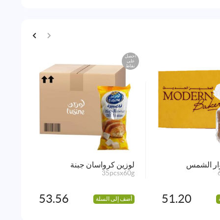
احصل
احصل
على
على
نقاط
نقاط
وار الشمس
لوزين كرواسان جبنة
لوزي
2.5g
35pcsx60g
53.56
51.20
أضف إلى السلة
أضف 