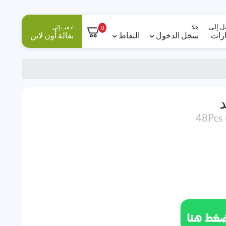
ل إلى
هلا
اذهب إلى
0
ارات
سجَل الدخول
النقاط
بقالة أون لاين