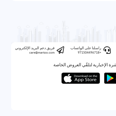
راسلنا على الواتساب
فريق دعم البريد الإلكتروني
care@martoo.com
+971504496718
رة الإخبارية لتلقّي العروض الخاصة