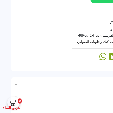
لي
)48Pcs (2-Tray)
ت
,
كيك وحلويات الصواني
0
عرض السلة