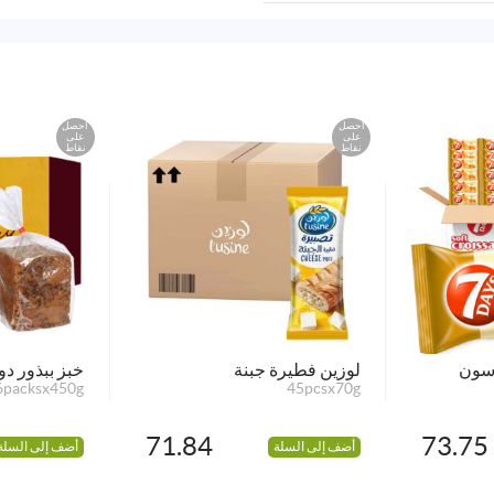
احصل
احصل
على
على
نقاط
نقاط
اسون
لوزين فطيرة جبنة
خبز ببذور د
6packsx450g
45pcsx70g
71.84
73.75
أضف إلى السلة
أضف إلى السلة