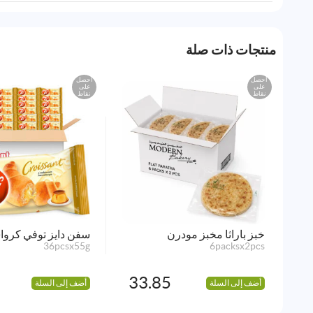
منتجات ذات صلة
احصل
احصل
على
على
نقاط
نقاط
خبز باراثا مخبز مودرن
سفن دايز توفي كرو
36pcsx55g
6packsx2pcs
33.85
أضف إلى السلة
أضف إلى السلة