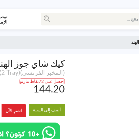
توصي
الإم
لهند
كيك شاي جوز الهند
(المخبز الفرنسي)48Pcs (2-Tray)
احصل على 72نقاط مارتو
144.20
أضف إلى السلة
اشترِ الآن