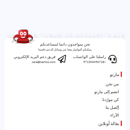
نحن متواجدون دائما لمساعدتكم
يمكنكم التواصل معنا عبر وسائل الدعم خاصتنا
راسلنا على الواتساب
فريق دعم البريد الإلكتروني
care@martoo.com
+971504496718
مارتو
من نحن
انضم إلى مارتو
كن مورّدنا
إتّصل بنا
الآراء
بقالة أونلاين