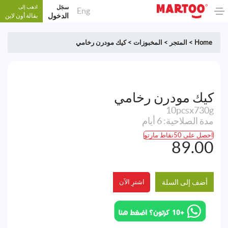
سجَل
اذهب إلى
Eng
الدخول
بقالة أون لاين
Home
>
المتجر
>
المخبوزات
>
كيك مودرن رخامي
كيك مودرن رخامي
10pcsx730g
مدة الصلاحية: 6 أيام
احصل على 50نقاط مارتو
89.00
أضف إلى السلة
اشترِ الآن