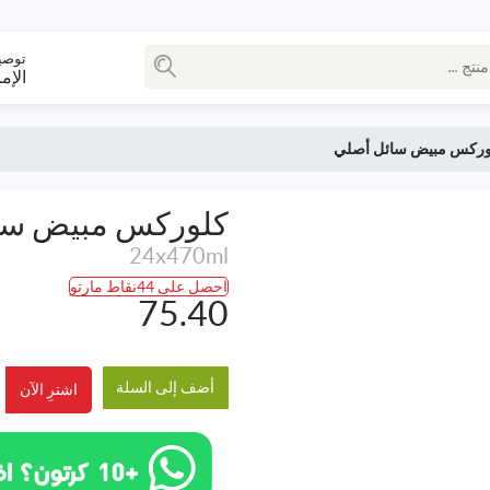
توصي
الإم
وركس مبيض سائل أصلي
كلوركس مبيض سا
24x470ml
احصل على 44نقاط مارتو
75.40
أضف إلى السلة
اشترِ الآن