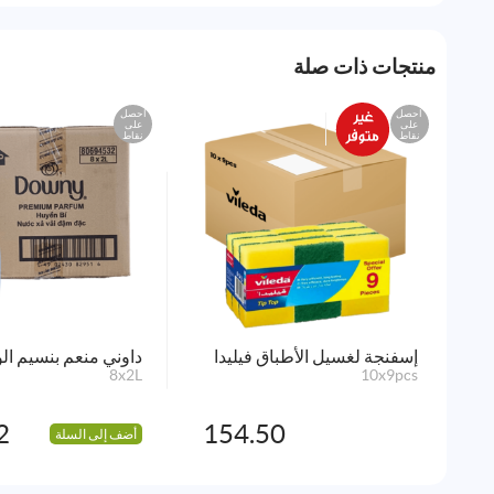
منتجات ذات صلة
احصل
احصل
على
على
نقاط
نقاط
إسفنجة لغسيل الأطباق فيليدا
داوني منعم بنسيم ال
8x2L
10x9pcs
2
154.50
أضف إلى السلة