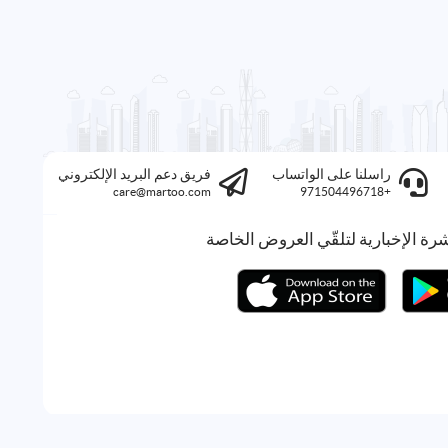
راسلنا على الواتساب
فريق دعم البريد الإلكتروني
care@martoo.com
+971504496718
رة الإخبارية لتلقّي العروض الخاصة