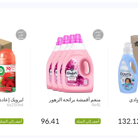
احصل
احصل
على
على
نقاط
نقاط
وادي
منعم أقمشة برائحة الزهور
ايرويك إعادة 
6x250ml
4x4L
96.41
132.1
أضف إلى السلة
أضف إلى السلة