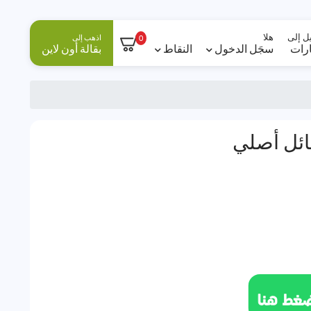
ل إلى
هلا
اذهب إلى
0
ارات
سجَل الدخول
النقاط
بقالة أون لاين
ئل أصلي