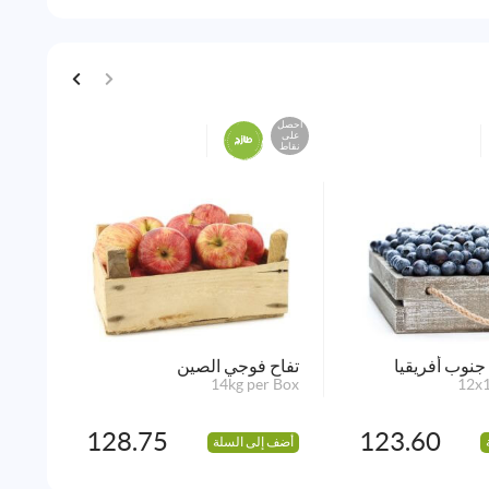
احصل
احصل
على
على
نقاط
نقاط
جنوب أفريقيا
تفاح فوجي الصين
موز الاك
 Box
14kg per Box
12x1
128.75
123.60
أضف إلى السلة
أضف 