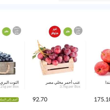
احصل
احصل
على
على
نقاط
نقاط
ندا
عنب أحمر مخلي مصر
التوت البري 
25g per Box
3.7kg per Box
92.70
175.1
أضف إلى السلة