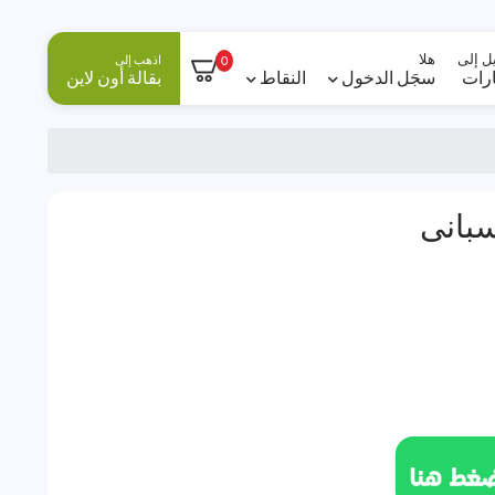
ل إلى
هلا
اذهب إلى
0
ارات
سجَل الدخول
النقاط
بقالة أون لاين
سبانى