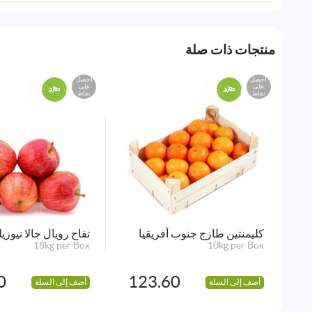
منتجات ذات صلة
احصل
احصل
على
على
نقاط
نقاط
كليمنتين طازج جنوب أفريقيا
تفاح رويال جالا نيوزيل
18kg per Box
10kg per Box
0
123.60
أضف إلى السلة
أضف إلى السلة