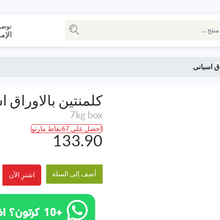
توصي
الإم
اق اسبانى
كلمنتين بالاوراق ا
7kg box
احصل على 67نقاط مارتو
133.90
أضف إلى السلة
اشترِ الآن