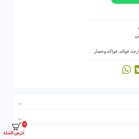
لي
زجة
,
فواله، فواكه وخضار
0
عرض السلة