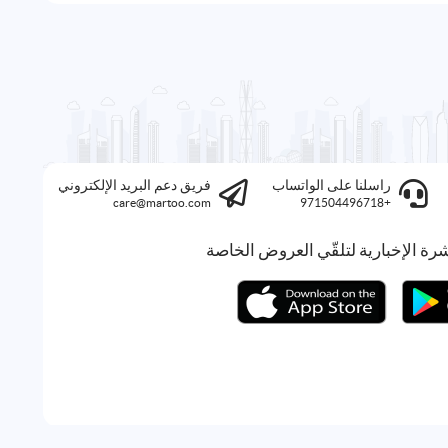
راسلنا على الواتساب
فريق دعم البريد الإلكتروني
care@martoo.com
+971504496718
رة الإخبارية لتلقّي العروض الخاصة