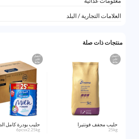
معلومات غذائية
العلامات التجارية / البلد
منتجات ذات صلة
احصل
احصل
على
على
نقاط
نقاط
حليب مجفف فونتيرا
حليب بودرة كامل ال
6pcsx2.25kg
25kg