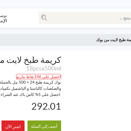
توصي
الإم
مة طبخ لايت من بوك
كريمة طبخ لايت م
18pcsx500ml
احصل على 146نقاط مارتو
بوك كريمة طبخ 
والصلصات كالباستا و الباشميل بكميات
.احصل على 5% كاش باك عند الشراء بالجملة من مارتو
292.01
أضف إلى السلة
اشترِ الآن