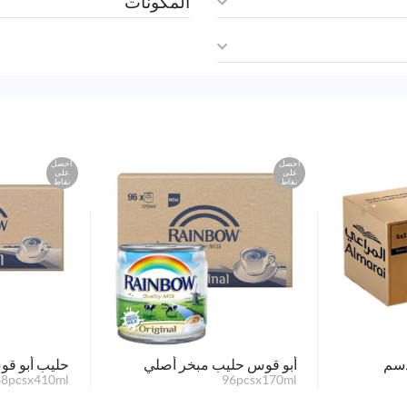
المكونات
احصل
احصل
على
على
نقاط
نقاط
دسم
أبو قوس حليب مبخر أصلي
حليب أبو قو
48pcsx410ml
96pcsx170ml