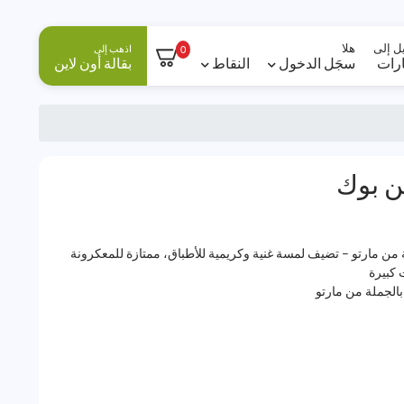
ل إلى
هلا
اذهب إلى
0
ارات
سجَل الدخول
النقاط
بقالة أون لاين
ن بوك
24 × 500 مل بالجملة من مارتو – تضيف لمسة غنية وكريمية للأطباق، ممتازة للمعكرونة
 كبيرة