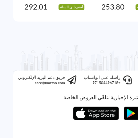
292.01
253.80
أضف إلى السلة
أضف 
راسلنا على الواتساب
فريق دعم البريد الإلكتروني
care@martoo.com
+971504496718
رة الإخبارية لتلقّي العروض الخاصة