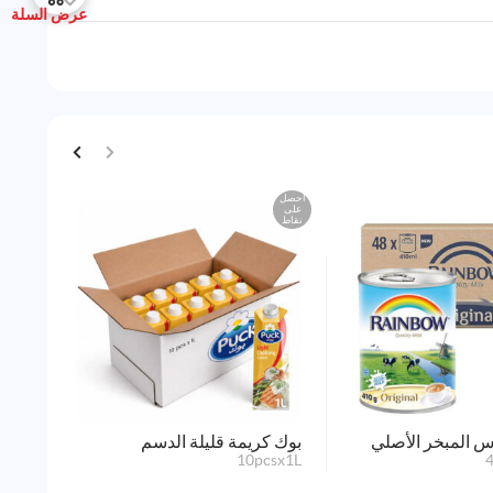
عرض السلة
احصل
احصل
على
على
نقاط
نقاط
س المبخر الأصلي
بوك كريمة قليلة الدسم
حليب ل
5Kg
10pcsx1L