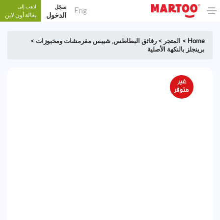
سجَل
اذهب إلى
Eng
الدخول
بقالة أون لاين
Home
>
المتجر
>
رقائق البطاطس
,
شيبس مقرمشات ومخبوزات
>
برينجلز بالنكهة الأصلية