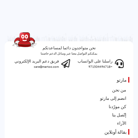
نحن متواجدون دائما لمساعدتكم
يمكنكم التواصل معنا عبر وسائل الدعم خاصتنا
راسلنا على الواتساب
فريق دعم البريد الإلكتروني
care@martoo.com
+971504496718
مارتو
من نحن
انضم إلى مارتو
كن مورّدنا
إتّصل بنا
الآراء
بقالة أونلاين