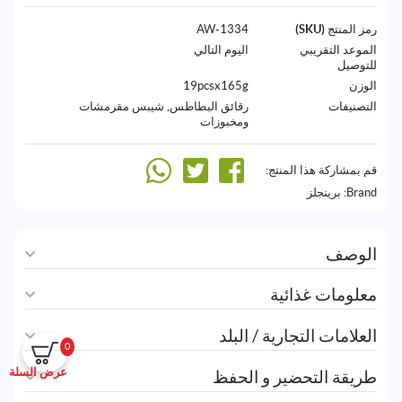
رمز المنتج (SKU)
1334-AW
الموعد التقريبي
اليوم التالي
للتوصيل
الوزن
19pcsx165g
التصنيفات
رقائق البطاطس
,
شيبس مقرمشات
ومخبوزات
قم بمشاركة هذا المنتج:
Brand:
برينجلز
الوصف
معلومات غذائية
العلامات التجارية / البلد
0
عرض السلة
طريقة التحضير و الحفظ