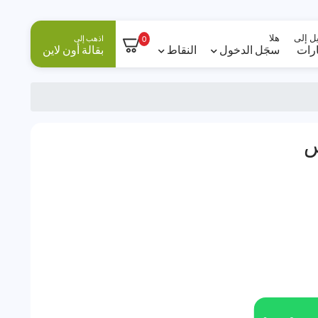
ل إلى
هلا
اذهب إلى
0
ارات
سجَل الدخول
النقاط
بقالة أون لاين
س