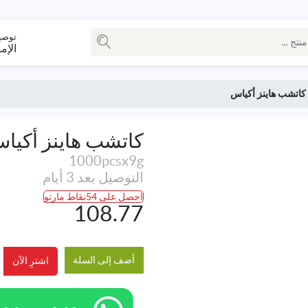
توصي
الإم
كاتشب هاينز أكياس
كاتشب هاينز أكيا
1000pcsx9g
التوصيل بعد 3 أيام
احصل على 54نقاط مارتو
108.77
أضف إلى السلة
اشترِ الآن