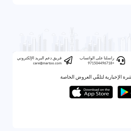
راسلنا على الواتساب
فريق دعم البريد الإلكتروني
care@martoo.com
+971504496718
رة الإخبارية لتلقّي العروض الخاصة