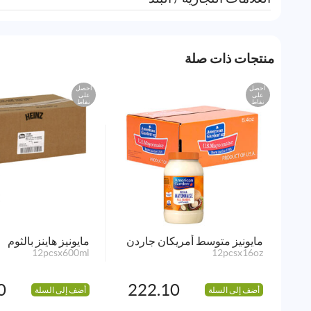
منتجات ذات صلة
احصل
احصل
على
على
نقاط
نقاط
مايونيز متوسط أمريكان جاردن
مايونيز هاينز بالثوم
12pcsx600ml
12pcsx16oz
0
222.10
أضف إلى السلة
أضف إلى السلة