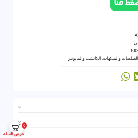
لي
100
والصلصات والمنكهات
,
الكاتشب والمايونيز
0
عرض السلة