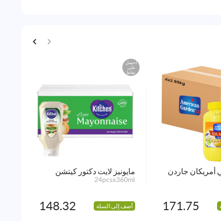
احصل
احصل
على
على
نقاط
نقاط
 أمريكان جاردن
مايونيز لايت دكتور كيتشن
مايو
.78L
24pcsx360ml
148.32
171.75
أضف إلى السلة