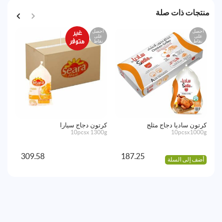
منتجات ذات صلة
احصل
احصل
اح
على
على
ع
نقاط
نقاط
نق
كرتون ساديا دجاج مثلج
كرتون دجاج سيارا
الإ
50g
10pcsx 1300g
10pcsx1000g
309.58
187.25
أضف إلى السلة
أض