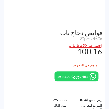
قوانص دجاج نات
20pcsx450g
احصل على 50نقاط مارتو
100.16
غير متوفر في المخزون
رمز المنتج (SKU)
2569-AW
الموعد التقريبي
اليوم التالي