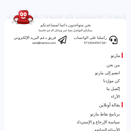
نحن متواجدون دائما لمساعدتكم
يمكنكم التواصل معنا عبر وسائل الدعم خاصتنا
راسلنا على الواتساب
فريق دعم البريد الإلكتروني
care@martoo.com
+971504496718
مارتو
من نحن
انضم إلى مارتو
كن مورّدنا
إتّصل بنا
الآراء
بقالة أونلاين
برنامج نقاط مارتو
سياسة الإرجاع و الإسترداد
الأسئلة الشائعة