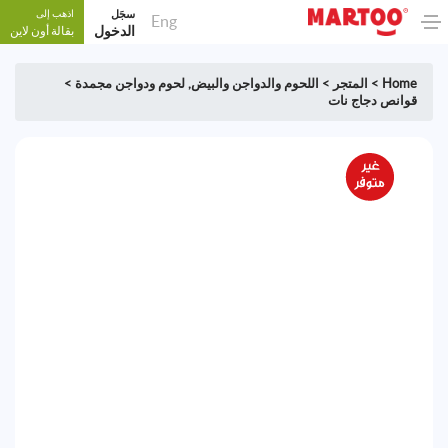
سجَل
اذهب إلى
Eng
الدخول
بقالة أون لاين
Home
>
المتجر
>
اللحوم والدواجن والبيض
,
لحوم ودواجن مجمدة
>
قوانص دجاج نات