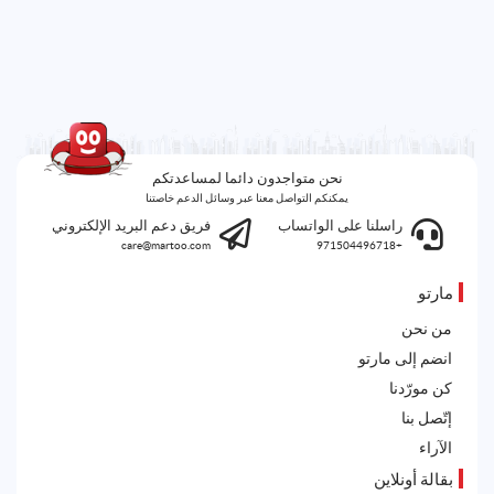
نحن متواجدون دائما لمساعدتكم
يمكنكم التواصل معنا عبر وسائل الدعم خاصتنا
راسلنا على الواتساب
فريق دعم البريد الإلكتروني
care@martoo.com
+971504496718
مارتو
من نحن
انضم إلى مارتو
كن مورّدنا
إتّصل بنا
الآراء
بقالة أونلاين