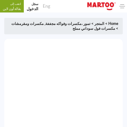
سجَل
اذهب إلى
Eng
الدخول
بقالة أون لاين
Home
>
المتجر
>
تمور ،مكسرات وفواكه مجففة
,
مكسرات ومقرمشات
>
مكسرات فول سوداني مملح