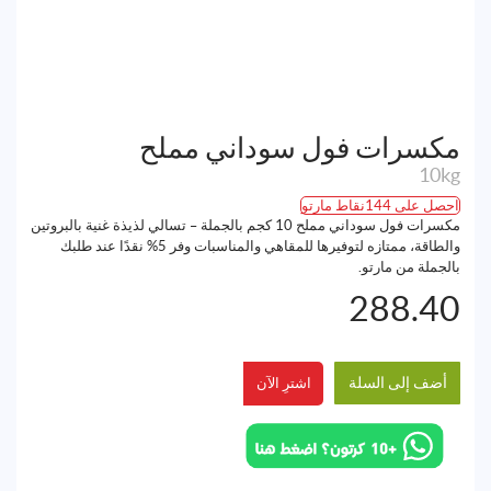
مكسرات فول سوداني مملح
10kg
احصل على 144نقاط مارتو
مكسرات فول سوداني مملح 10 كجم بالجملة – تسالي لذيذة غنية بالبروتين
والطاقة، ممتازه لتوفيرها للمقاهي والمناسبات وفر 5% نقدًا عند طلبك
بالجملة من مارتو.
288.40
أضف إلى السلة
اشترِ الآن