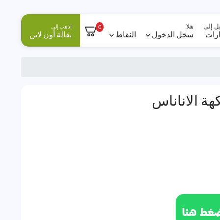
ل إلى
هلا
اذهب إلى
0
ارات
سجَل الدخول
النقاط
بقالة أون لاين
ة الاناناس