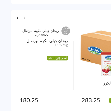
احصل
احصل
على
على
نقاط
نقاط
ريحان جيلي بنكهة البرتقال
144x75g
أضف إلى السلة
لكرز
العل
400g
180.25
283.25
أضف 