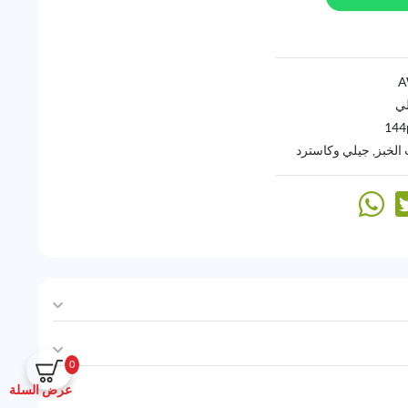
لي
144
الخبز
,
جيلي وكاسترد
0
عرض السلة