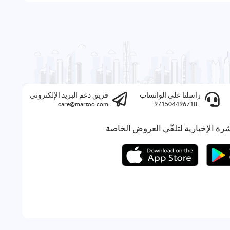
راسلنا على الواتساب
فريق دعم البريد الإلكتروني
care@martoo.com
+971504496718
رة الإخبارية لتلقّي العروض الخاصة