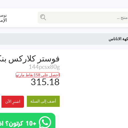
توصي
الإم
ة الاناناس
فوستر كلاركس بنكه
144pcsx80g
احصل على 158نقاط مارتو
315.18
أضف إلى السلة
اشترِ الآن