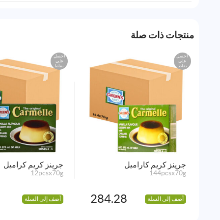
منتجات ذات صلة
احصل
احصل
على
على
نقاط
نقاط
جرينز كريم كاراميل
جرينز كريم كراميل
12pcsx70g
144pcsx70g
284.28
أضف إلى السلة
أضف إلى السلة