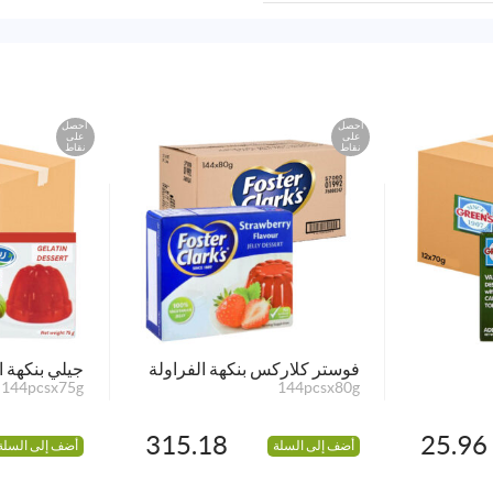
احصل
احصل
على
على
نقاط
نقاط
فوستر كلاركس بنكهة الفراولة
جيلي بنكهة ا
144pcsx75g
144pcsx80g
315.18
25.96
أضف إلى السلة
أضف إلى السلة