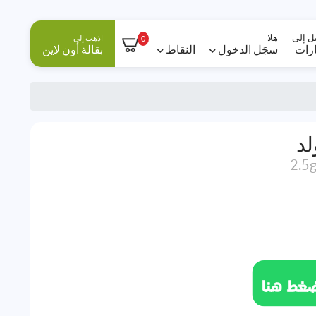
ل إلى
هلا
اذهب إلى
0
ارات
سجَل الدخول
النقاط
بقالة أون لاين
لد
2.5g