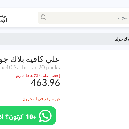
توصي
الإم
اك جولد
علي كافيه بلاك جو
 x 40 Sachets x 20 packs
احصل على 232نقاط مارتو
463.96
غير متوفر في المخزون