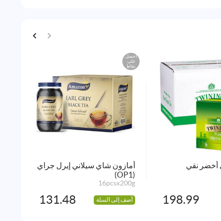
احصل
احصل
على
على
نقاط
نقاط
 أخضر نقي
أمازون شاي سيلاني إيرل جراي
شاي
(OP1)
للكر
210g
16pcsx200g
131.48
198.99
أضف إلى السلة
أضف 