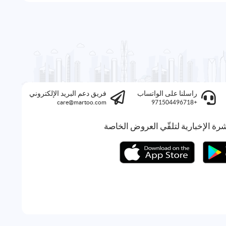
راسلنا على الواتساب
فريق دعم البريد الإلكتروني
care@martoo.com
+971504496718
رة الإخبارية لتلقّي العروض الخاصة