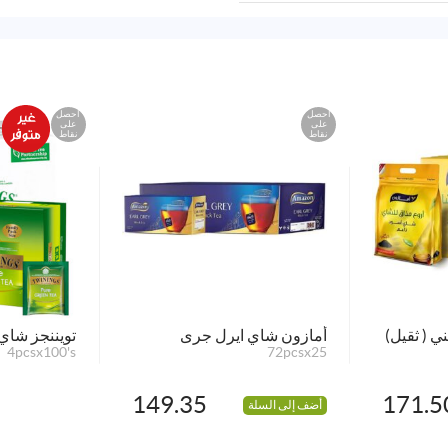
احصل
احصل
على
على
نقاط
نقاط
ي ( ثقيل)
أمازون شاي ايرل جرى
تويننجز شاي
4pcsx100's
72pcsx25
149.35
171.5
أضف إلى السلة