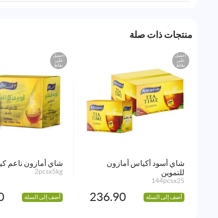
منتجات ذات صلة
احصل
احصل
على
على
نقاط
نقاط
شاي أسود أكياس أمازون
شاي أمازون ناعم كين
للتموين
2pcsx5kg
144pcsx25
0
236.90
أضف إلى السلة
أضف إلى السلة