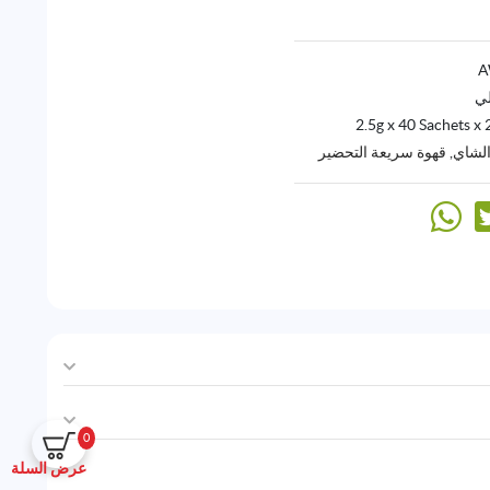
لي
2.5g x 40 Sachets x 
الشاي
,
قهوة سريعة التحضير
0
عرض السلة