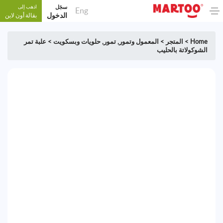
سجَل
اذهب إلى
Eng
الدخول
بقالة أون لاين
Home
>
المتجر
>
المعمول وتمور
,
تمور
,
حلويات وبسكويت
>
علبة تمر
الشوكولاتة بالحليب