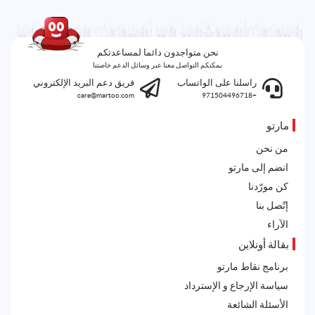
نحن متواجدون دائما لمساعدتكم
يمكنكم التواصل معنا عبر وسائل الدعم خاصتنا
راسلنا على الواتساب
فريق دعم البريد الإلكتروني
care@martoo.com
+971504496718
مارتو
من نحن
انضم إلى مارتو
كن مورّدنا
إتّصل بنا
الآراء
بقالة أونلاين
برنامج نقاط مارتو
سياسة الإرجاع و الإسترداد
الأسئلة الشائعة