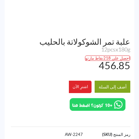
علبة تمر الشوكولاتة بالحليب
12pcsx180g
احصل على 218نقاط مارتو
456.85
أضف إلى السلة
اشترِ الآن
رمز المنتج (SKU)
2247-AW