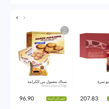
احصل
احصل
على
على
نقاط
نقاط
و تمرة
سناك معمول من الكرامة
بسكو
x81g
4boxx14pcs(50g)
96.90
207.83
أضف إلى السلة
أضف 