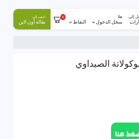
ل إلى
هلا
اذهب إلى
0
ارات
سجَل الدخول
النقاط
بقالة أون لاين
كولاتة الصيداوي