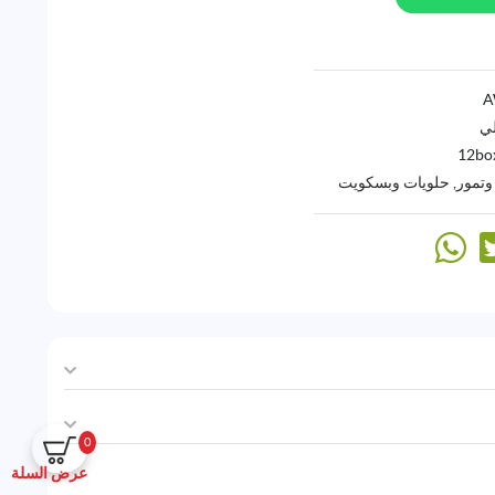
لي
12bo
وتمور
,
حلويات وبسكويت
0
عرض السلة