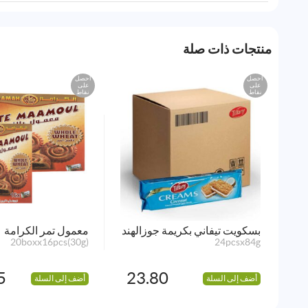
منتجات ذات صلة
احصل
احصل
على
على
نقاط
نقاط
بسكويت تيفاني بكريمة جوزالهند
معمول تمر الكرامة
20boxx16pcs(30g)
24pcsx84g
5
23.80
أضف إلى السلة
أضف إلى السلة