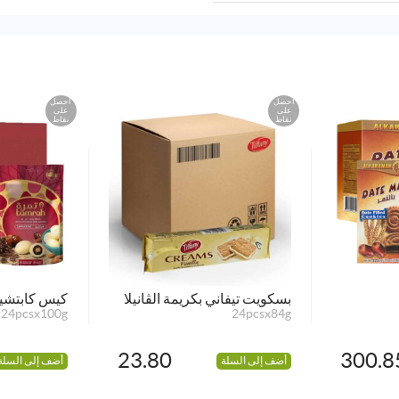
احصل
احصل
على
على
نقاط
نقاط
بسكويت تيفاني بكريمة الڤانيلا
كيس كابتشين
24pcsx100g
24pcsx84g
23.80
300.8
أضف إلى السلة
أضف إلى السلة