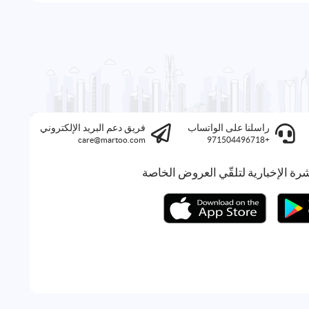
راسلنا على الواتساب
فريق دعم البريد الإلكتروني
care@martoo.com
+971504496718
رة الإخبارية لتلقّي العروض الخاصة