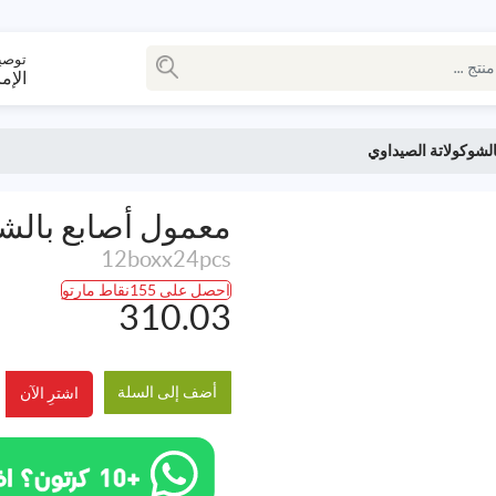
توصي
الإم
لشوكولاتة الصيداوي
معمول أصابع بالشو
12boxx24pcs
احصل على 155نقاط مارتو
310.03
أضف إلى السلة
اشترِ الآن