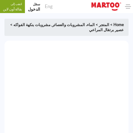
سجَل
اذهب إلى
Eng
الدخول
بقالة أون لاين
Home
>
المتجر
>
الماء، المشروبات والعصائر
,
مشروبات بنكهة الفواكه
>
عصير برتقال المراعي