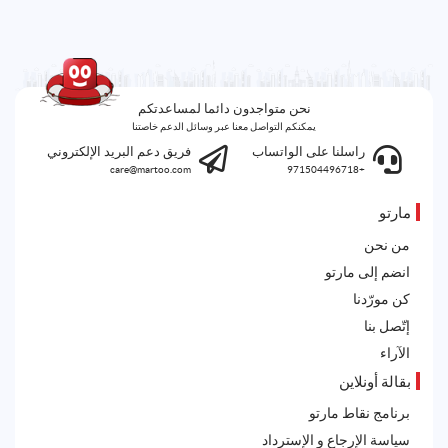
نحن متواجدون دائما لمساعدتكم
يمكنكم التواصل معنا عبر وسائل الدعم خاصتنا
راسلنا على الواتساب
فريق دعم البريد الإلكتروني
care@martoo.com
+971504496718
مارتو
من نحن
انضم إلى مارتو
كن مورّدنا
إتّصل بنا
الآراء
بقالة أونلاين
برنامج نقاط مارتو
سياسة الإرجاع و الإسترداد