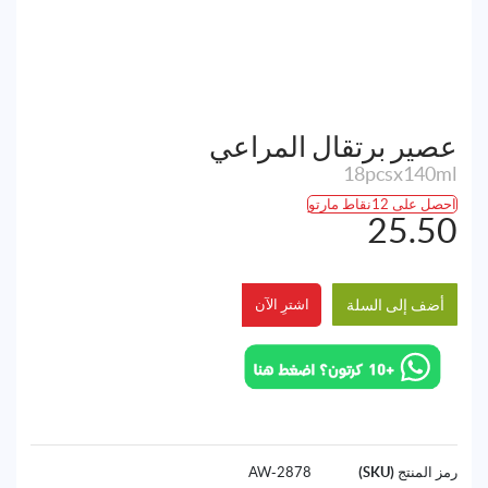
عصير برتقال المراعي
18pcsx140ml
احصل على 12نقاط مارتو
25.50
أضف إلى السلة
اشترِ الآن
رمز المنتج (SKU)
2878-AW