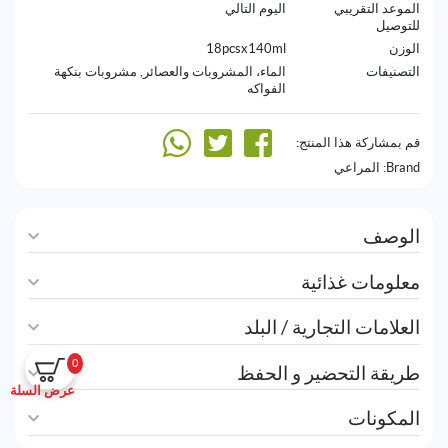
الموعد التقريبي
اليوم التالي
للتوصيل
الوزن
18pcsx140ml
التصنيفات
الماء، المشروبات والعصائر
,
مشروبات بنكهة
الفواكه
قم بمشاركة هذا المنتج:
Brand:
المراعي
الوصف
معلومات غذائية
العلامات التجارية / البلد
0
طريقة التحضير و الحفظ
عرض السلة
المكونات