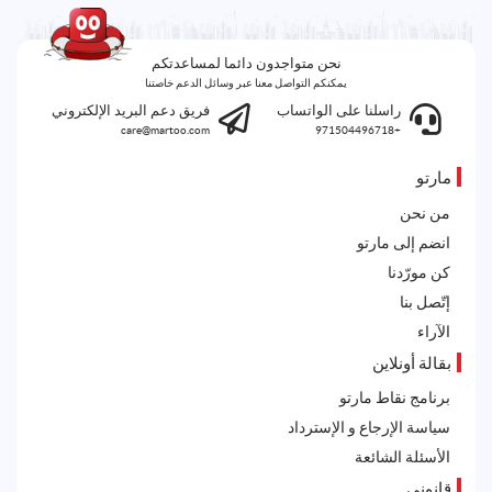
نحن متواجدون دائما لمساعدتكم
يمكنكم التواصل معنا عبر وسائل الدعم خاصتنا
راسلنا على الواتساب
فريق دعم البريد الإلكتروني
care@martoo.com
+971504496718
مارتو
من نحن
انضم إلى مارتو
كن مورّدنا
إتّصل بنا
الآراء
بقالة أونلاين
برنامج نقاط مارتو
سياسة الإرجاع و الإسترداد
الأسئلة الشائعة
قانوني