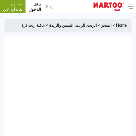
سجَل
اذهب إلى
Eng
الدخول
بقالة أون لاين
Home
>
المتجر
>
الزيت
,
الزيت، السمن والزبدة
>
عافية زيت ذرة