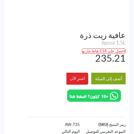
عافية زيت ذرة
6pcsx 1.5L
احصل على 118نقاط مارتو
235.21
أضف إلى السلة
اشترِ الآن
رمز المنتج (SKU)
735-AW
الموعد التقريبي للتوصيل
اليوم التالي