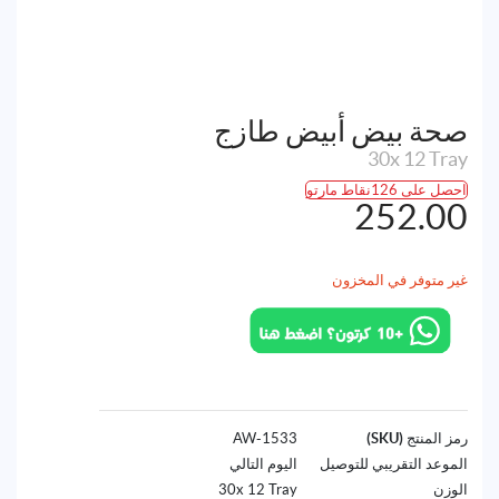
صحة بيض أبيض طازج
30x 12 Tray
احصل على 126نقاط مارتو
252.00
غير متوفر في المخزون
رمز المنتج (SKU)
1533-AW
الموعد التقريبي للتوصيل
اليوم التالي
الوزن
30x 12 Tray