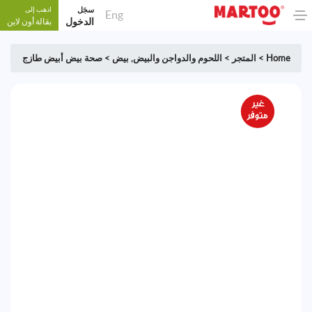
سجَل
اذهب إلى
Eng
الدخول
بقالة أون لاين
Home
>
المتجر
>
اللحوم والدواجن والبيض
,
بيض
>
صحة بيض أبيض طازج