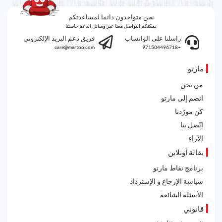
نحن متواجدون دائما لمساعدتكم
يمكنكم التواصل معنا عبر وسائل الدعم خاصتنا
راسلنا على الواتساب
فريق دعم البريد الإلكتروني
care@martoo.com
+971504496718
مارتو
من نحن
انضم إلى مارتو
كن مورّدنا
إتّصل بنا
الآراء
بقالة أونلاين
برنامج نقاط مارتو
سياسة الإرجاع و الإسترداد
الأسئلة الشائعة
قانوني