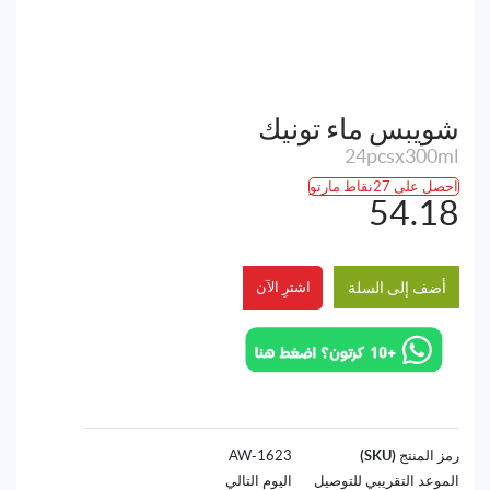
شويبس ماء تونيك
24pcsx300ml
احصل على 27نقاط مارتو
54.18
أضف إلى السلة
اشترِ الآن
رمز المنتج (SKU)
1623-AW
الموعد التقريبي للتوصيل
اليوم التالي