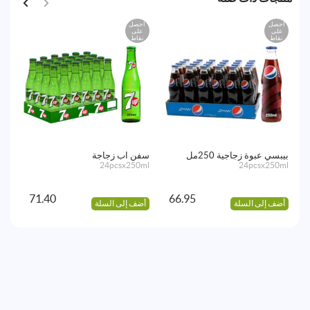
احصل
احصل
اح
على
على
ع
نقاط
نقاط
نق
بيبسي عبوة زجاجية 250مل
سفن اب زجاجة
آيس
24pcsx250ml
24pcsx250ml
طبي
ml)
71.40
66.95
أضف إلى السلة
أضف إلى السلة