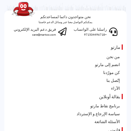
نحن متواجدون دائما لمساعدتكم
يمكنكم التواصل معنا عبر وسائل الدعم خاصتنا
راسلنا على الواتساب
فريق دعم البريد الإلكتروني
care@martoo.com
+971504496718
مارتو
من نحن
انضم إلى مارتو
كن مورّدنا
إتّصل بنا
الآراء
بقالة أونلاين
برنامج نقاط مارتو
سياسة الإرجاع و الإسترداد
الأسئلة الشائعة
قانوني