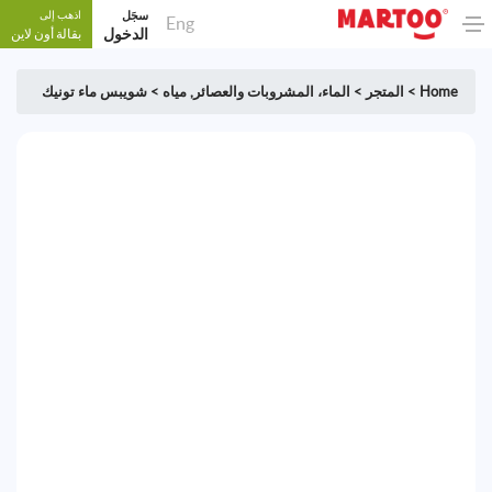
سجَل
اذهب إلى
Eng
الدخول
بقالة أون لاين
Home
>
المتجر
>
الماء، المشروبات والعصائر
,
مياه
>
شويبس ماء تونيك