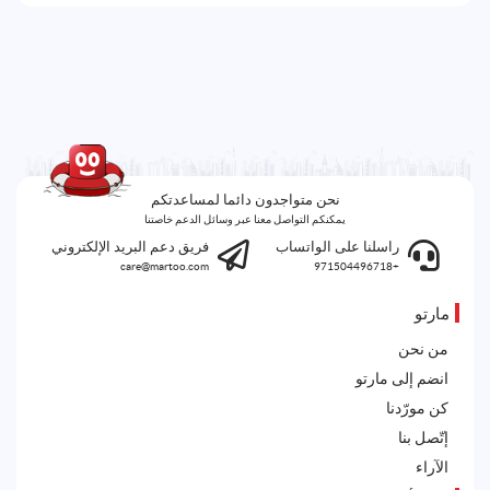
نحن متواجدون دائما لمساعدتكم
يمكنكم التواصل معنا عبر وسائل الدعم خاصتنا
راسلنا على الواتساب
فريق دعم البريد الإلكتروني
care@martoo.com
+971504496718
مارتو
من نحن
انضم إلى مارتو
كن مورّدنا
إتّصل بنا
الآراء