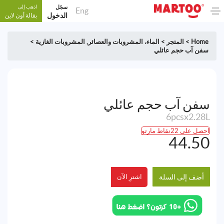
سجَل
اذهب إلى
Eng
الدخول
بقالة أون لاين
Home
>
المتجر
>
الماء، المشروبات والعصائر
,
المشروبات الغازية
>
سفن آب حجم عائلي
سفن آب حجم عائلي
6pcsx2.28L
احصل على 22نقاط مارتو
44.50
أضف إلى السلة
اشترِ الآن