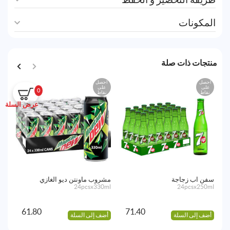
المكونات
منتجات ذات صلة
احصل
احصل
اح
على
على
ع
0
نقاط
نقاط
نق
عرض السلة
سفن اب زجاجة
مشروب ماونتن ديو الغازي
زجا
0ml
24pcsx330ml
24pcsx250ml
61.80
71.40
أضف إلى السلة
أضف إلى السلة
أض