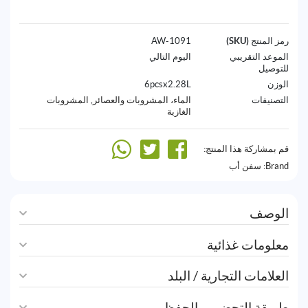
رمز المنتج (SKU)
1091-AW
الموعد التقريبي
اليوم التالي
للتوصيل
الوزن
6pcsx2.28L
التصنيفات
الماء، المشروبات والعصائر
,
المشروبات
الغازية
قم بمشاركة هذا المنتج:
Brand:
سفن أب
الوصف
معلومات غذائية
العلامات التجارية / البلد
طريقة التحضير و الحفظ