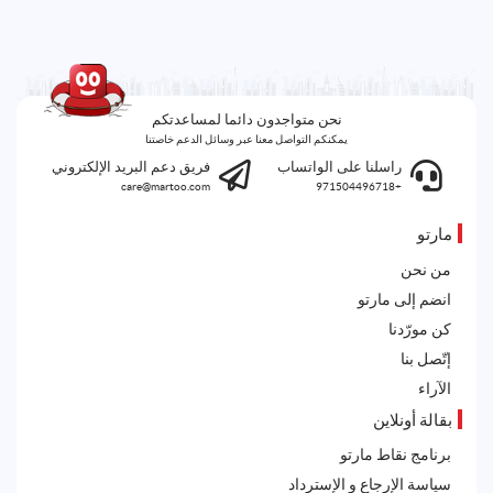
نحن متواجدون دائما لمساعدتكم
يمكنكم التواصل معنا عبر وسائل الدعم خاصتنا
راسلنا على الواتساب
فريق دعم البريد الإلكتروني
care@martoo.com
+971504496718
مارتو
من نحن
انضم إلى مارتو
كن مورّدنا
إتّصل بنا
الآراء
بقالة أونلاين
برنامج نقاط مارتو
سياسة الإرجاع و الإسترداد