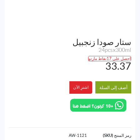
ستار صودا زنجبيل
24pcsx300ml
احصل على 17نقاط مارتو
33.37
أضف إلى السلة
اشترِ الآن
رمز المنتج (SKU)
1121-AW