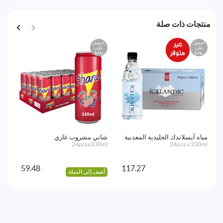
منتجات ذات صلة
احصل
احصل
على
على
نقاط
نقاط
مياه آيسلاندك الجليدية المعدنية
شاني مشروب غازي
ميا
ml)
24pcsx330ml
24pcs x 330ml
59.48
117.27
أضف إلى السلة
أض