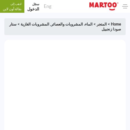
سجَل
اذهب إلى
Eng
الدخول
بقالة أون لاين
Home
>
المتجر
>
الماء، المشروبات والعصائر
,
المشروبات الغازية
>
ستار
صودا زنجبيل