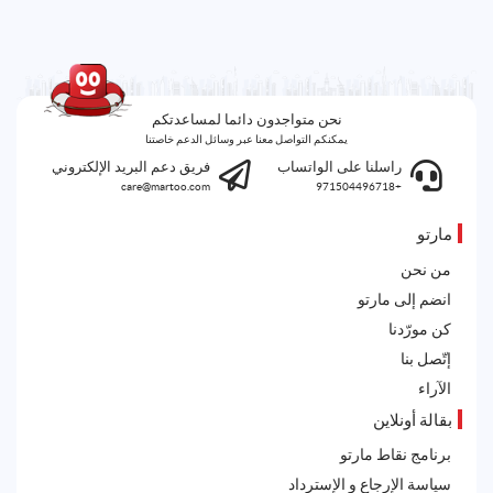
نحن متواجدون دائما لمساعدتكم
يمكنكم التواصل معنا عبر وسائل الدعم خاصتنا
راسلنا على الواتساب
فريق دعم البريد الإلكتروني
care@martoo.com
+971504496718
مارتو
من نحن
انضم إلى مارتو
كن مورّدنا
إتّصل بنا
الآراء
بقالة أونلاين
برنامج نقاط مارتو
سياسة الإرجاع و الإسترداد