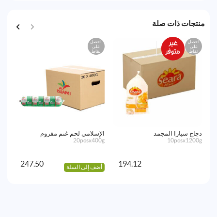
منتجات ذات صلة
احصل
احصل
اح
على
على
ع
نقاط
نقاط
نق
دجاج سيارا المجمد
الإسلامي لحم غنم مفروم
الإ
50g
20pcsx400g
10pcsx1200g
247.50
194.12
أضف إلى السلة
أض