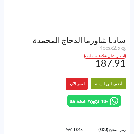
ساديا شاورما الدجاج المجمدة
4pcsx2.5kg
احصل على 94نقاط مارتو
187.91
أضف إلى السلة
اشترِ الآن
رمز المنتج (SKU)
1845-AW