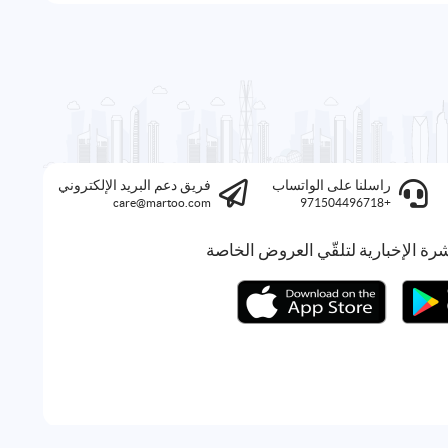
راسلنا على الواتساب
فريق دعم البريد الإلكتروني
care@martoo.com
+971504496718
رة الإخبارية لتلقّي العروض الخاصة