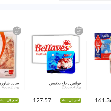
احصل
احصل
على
على
نقاط
نقاط
قوانص دجاج بلافيس
ساديا شاورما
4pcsx2.5kg
20pcsx 450g
127.57
161.3
أضف إلى السلة
أضف إلى السلة