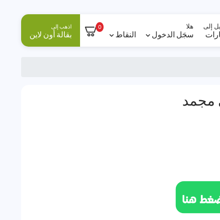
ل إلى
هلا
اذهب إلى
0
ارات
سجَل الدخول
النقاط
بقالة أون لاين
 مجمد