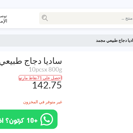
توصي
الإم
ديا دجاج طبيعي مجمد
ساديا دجاج طبيعي
10pcsx 800g
احصل على 71نقاط مارتو
142.75
غير متوفر في المخزون