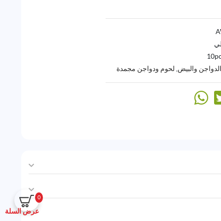
لي
10pc
الدواجن والبيض
,
لحوم ودواجن مجمدة
0
عرض السلة