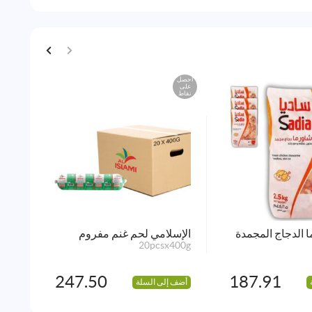
احصل
احصل
على
على
نقاط
نقاط
 الدجاج المجمدة
الإسلامي لحم غنم مفروم
الإس
450g
20pcsx400g
247.50
187.91
أضف إلى السلة
أضف 