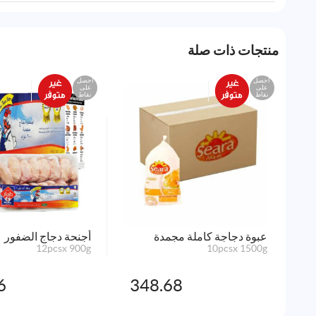
منتجات ذات صلة
احصل
احصل
على
على
نقاط
نقاط
عبوة دجاجة كاملة مجمدة
أجنحة دجاج الضفور
12pcsx 900g
10pcsx 1500g
6
348.68