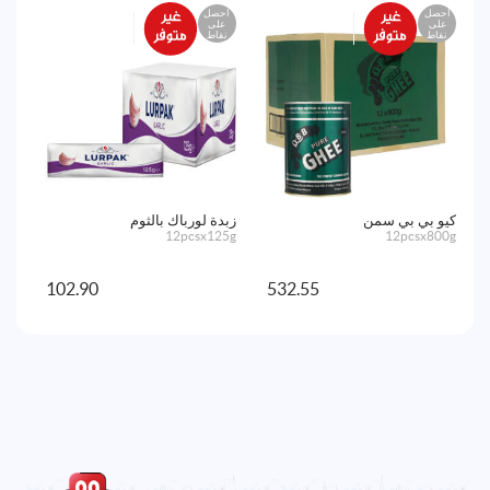
احصل
احصل
اح
على
على
ع
نقاط
نقاط
نق
كيو بي بي سمن
زبدة لورباك بالثوم
سمن
00g
12pcsx125g
12pcsx800g
102.90
532.55
أض