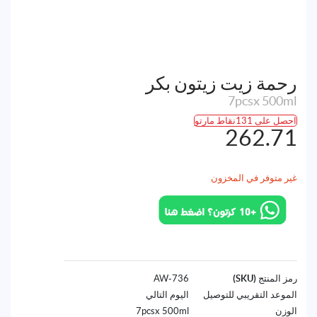
رحمة زيت زيتون بكر
7pcsx 500ml
احصل على 131نقاط مارتو
262.71
غير متوفر في المخزون
رمز المنتج (SKU)
736-AW
الموعد التقريبي للتوصيل
اليوم التالي
الوزن
7pcsx 500ml