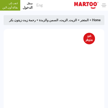
سجَل
اذهب إلى
Eng
الدخول
بقالة أون لاين
Home
>
المتجر
>
الزيت
,
الزيت، السمن والزبدة
>
رحمة زيت زيتون بكر