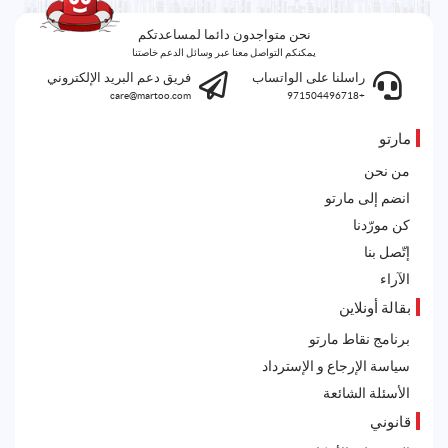
نحن متواجدون دائما لمساعدتكم
يمكنكم التواصل معنا عبر وسائل الدعم خاصتنا
راسلنا على الواتساب
فريق دعم البريد الإلكتروني
care@martoo.com
+971504496718
مارتو
من نحن
انضم إلى مارتو
كن مورّدنا
إتّصل بنا
الآراء
بقالة أونلاين
برنامج نقاط مارتو
سياسة الإرجاع و الإسترداد
الأسئلة الشائعة
قانوني