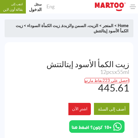
سجَل
اذهب إلى
Eng
الدخول
بقالة أون لاين
Home
>
المتجر
>
الزيت، السمن والزبدة
,
زيت الكمأة السوداء
>
زيت
الكمأ الأسود إيتالتتش
زيت الكمأ الأسود إيتالتتش
12pcsx55ml
احصل على 223نقاط مارتو
445.61
أضف إلى السلة
اشترِ الآن