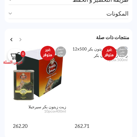
المكونات
منتجات ذات صلة
احصل
احصل
اح
على
على
ع
0
نقاط
نقاط
نق
رحمة زيت زيتون بكر
7pcsx 500ml
عرض السلة
زيت زيتون بكر سيرجيلا
نور
0ml
10pcsx400ml
262.20
262.71
أض