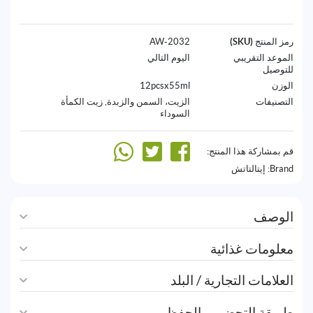
رمز المنتج (SKU)
2032-AW
الموعد التقريبي
اليوم التالي
للتوصيل
الوزن
12pcsx55ml
التصنيفات
الزيت، السمن والزبدة
,
زيت الكمأة
السوداء
قم بمشاركة هذا المنتج:
Brand:
إيتالتاتش
الوصف
معلومات غذائية
العلامات التجارية / البلد
طريقة التحضير و الحفظ