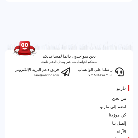
نحن متواجدون دائما لمساعدتكم
يمكنكم التواصل معنا عبر وسائل الدعم خاصتنا
راسلنا على الواتساب
فريق دعم البريد الإلكتروني
care@martoo.com
+971504496718
مارتو
من نحن
انضم إلى مارتو
كن مورّدنا
إتّصل بنا
الآراء