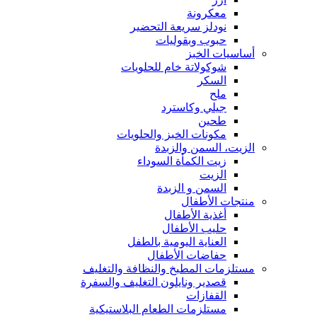
معكرونة
نودلز سريعة التحضير
حبوب وبقوليات
أساسيات الخبز
شوكولاتة خام للحلويات
السكر
ملح
جيلي وكاسترد
طحين
مكونات الخبز والحلويات
الزيت، السمن والزبدة
زيت الكمأة السوداء
الزيت
السمن و الزبدة
منتجات الأطفال
أغذية الأطفال
حليب الأطفال
العناية اليومية بالطفل
حفاضات الأطفال
مستلزمات المطبخ والنظافة والتغليف
قصدير ونايلون التغليف والسفرة
القفازات
مستلزمات الطعام البلاستيكية