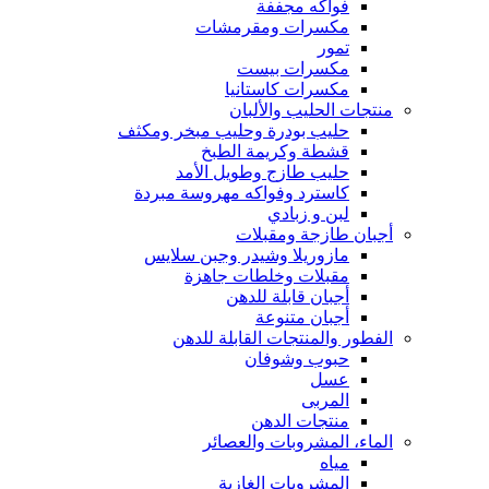
فواكه مجففة
مكسرات ومقرمشات
تمور
مكسرات بيست
مكسرات كاستانيا
منتجات الحليب والألبان
حليب بودرة وحليب مبخر ومكثف
قشطة وكريمة الطبخ
حليب طازج وطويل الأمد
كاسترد وفواكه مهروسة مبردة
لبن و زبادي
أجبان طازجة ومقبلات
مازوريلا وشيدر وجبن سلايس
مقبلات وخلطات جاهزة
أجبان قابلة للدهن
أجبان متنوعة
الفطور والمنتجات القابلة للدهن
حبوب وشوفان
عسل
المربى
منتجات الدهن
الماء، المشروبات والعصائر
مياه
المشروبات الغازية