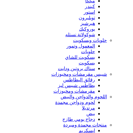
ميلكا
كيندر
استور
توبليرون
هيرشيز
يوروكيك
شوكولاتة نستله
حلويات وبسكويت
المعمول وتمور
حلويات
بسكويت للشاي
بسكويت
سناك بروتين ودايت
شيبس مقرمشات ومخبوزات
رقائق البطاطس
بطاطس شيبس ليز
مقرمشات ومخبوزات
اللحوم والدواجن والبيض
لحوم ودواجن مجمدة
مرتديلا
بيض
دجاج يومي طازج
منتجات مجمدة ومبردة
ايسكريم