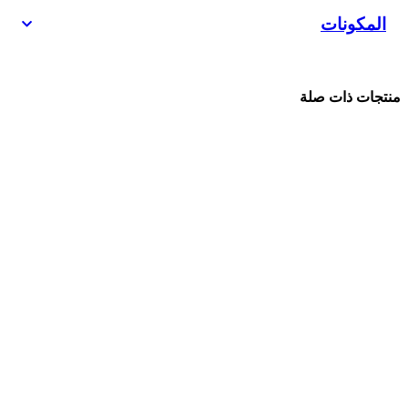
المكونات
منتجات ذات صلة
احصل
على
نقاط