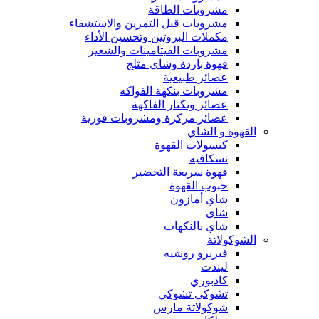
مشروبات الطاقة
مشروبات قبل التمرين والاستشفاء
مكملات البروتين وتحسين الأداء
مشروبات الفيتامينات والشعير
قهوة باردة وشاي مثلج
عصائر طبيعية
مشروبات بنكهة الفواكه
عصائر ونكتار الفاكهة
عصائر مركزة ومشروبات فورية
القهوة و الشاي
كبسولات القهوة
نسكافيه
قهوة سريعة التحضير
حبوب القهوة
شاي أمازون
شاي
شاي بالنكهات
الشوكولاتة
فيريرو روشيه
ليندت
كادبوري
تشوكي تشوكي
شوكولاتة مارس