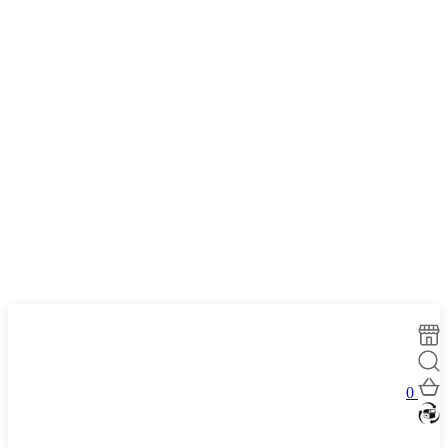
سمن كيو بي بي
24pcsx400g
563.10
أضف إلى السلة
احصل
على
نقاط
0