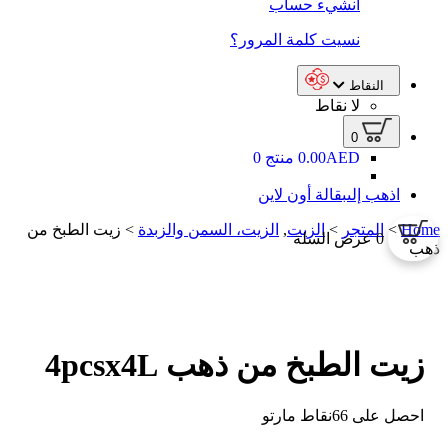
أنشيء حساب
نسيت كلمة المرور؟
النقاط
لا نقاط
0
0.00AED
منتج 0
اذهب إلى
بقالة أون لاين
Home
>
المتجر
>
الزيت
,
الزيت، السمن والزبدة
>
زيت الطبخ من
0
عرض السلة
ذهب
زيت الطبخ من ذهب
4pcsx4L
احصل على 66نقاط مارتو