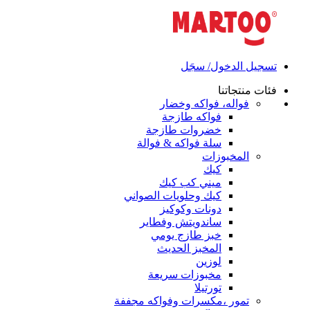
تسجيل الدخول/ سجَل
فئات منتجاتنا
فواله، فواكه وخضار
فواكه طازجة
خضروات طازجة
سلة فواكه & فوالة
المخبوزات
كيك
ميني كب كيك
كيك وحلويات الصواني
دونات وكوكيز
ساندويتش وفطاير
خبز طازج يومي
المخبز الحديث
لوزين
مخبوزات سريعة
تورتيلا
تمور ،مكسرات وفواكه مجففة