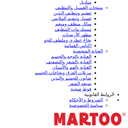
مناديل
منتجات الغسيل والتنظيف
تعقيم وتنظيف اليدين
غسيل وتنعيم الملابس
سائل منظف ومنعم
مستلزمات التنظيف
مطهر الأرضيات
بخاخ عطري وملطف للجو
اكياس القمامة
العناية الشخصية
العناية بالوجه والجسم
العناية بالشعر والتصفيف
العناية بالفم والأسنان
مزيلات العرق وبخاخات الجسم
صابون للجسم واليدين
صبغة الشعر
فوط صحية
الروابط القانونية
الشروط و الأحكام
سياسة الخصوصية