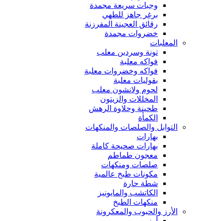
وجبات سريعة مجمدة
برغر جاهز للطهي
رقائق العجينة المفرزنة
خضروات مجمدة
المعلبات
تونة وسردين معلب
فواكه معلبة
فواكه وخضروات معلبة
بقوليات معلبة
لحوم ولانشون معلب
المخللات والزيتون
طحينة وحلاوة الرهش
الكمأة
التوابل والصلصات والمنكهات
بهارات
بهارات صحيحة كاملة
معجون طماطم
صلصات ومنكهات
مكونات طبخ عالمية
شطة حارة
الكاتشب والمايونيز
منكهات الطبخ
الأرز والحبوب والمعكرونة
أرز