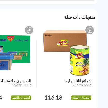
منتجات ذات صلة
احصل
احصل
على
على
نقاط
نقاط
شرائح أناناس ليما
الصيداوي حلاوة سادة
12pcsx1000g
24pcsx 565g
4
116.18
أضف إلى السلة
أضف إلى السلة