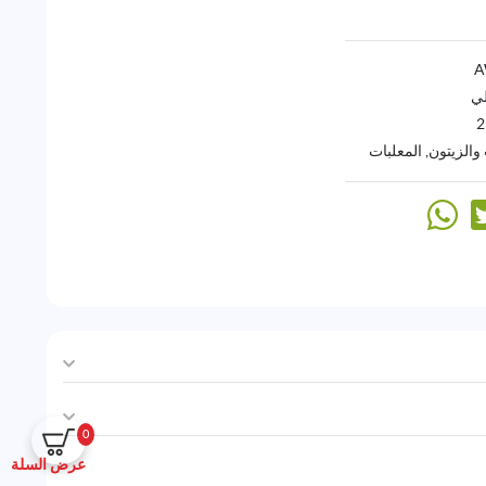
لي
2
والزيتون
,
المعلبات
0
عرض السلة