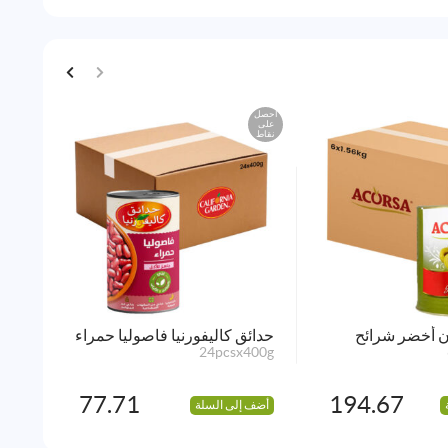
احصل
احصل
على
على
نقاط
نقاط
ن أخضر شرائح
حدائق كاليفورنيا فاصوليا حمراء
زوان
400g
24pcsx400g
77.71
194.67
أضف إلى السلة
أضف 