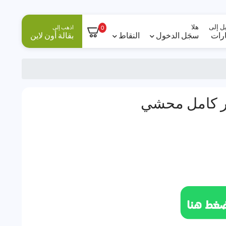
ل إلى
هلا
اذهب إلى
0
ارات
سجَل الدخول
النقاط
بقالة أون لاين
ضر كامل محشي