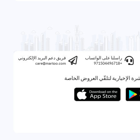
راسلنا على الواتساب
فريق دعم البريد الإلكتروني
care@martoo.com
+971504496718
رة الإخبارية لتلقّي العروض الخاصة