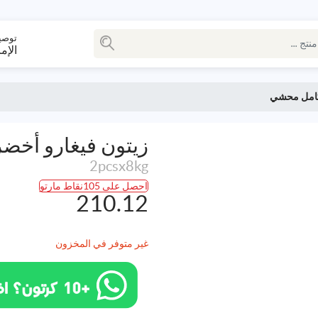
توصي
الإم
 كامل محشي
زيتون فيغارو أخ
2pcsx8kg
احصل على 105نقاط مارتو
210.12
غير متوفر في المخزون