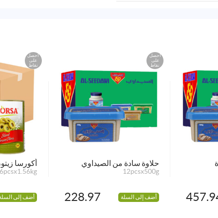
احصل
احصل
على
على
نقاط
نقاط
حلاوة سادة من الصيداوي
أكورسا زيتو
6pcsx1.56kg
12pcsx500g
228.97
457.9
أضف إلى السلة
أضف إلى السلة