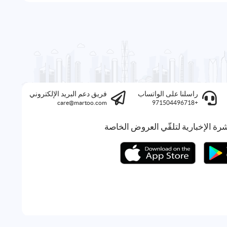
راسلنا على الواتساب
فريق دعم البريد الإلكتروني
care@martoo.com
+971504496718
رة الإخبارية لتلقّي العروض الخاصة