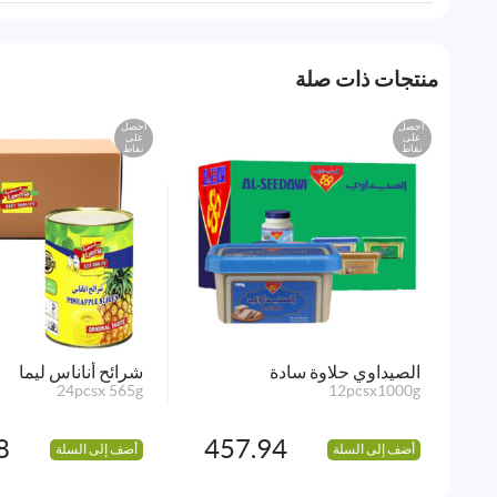
منتجات ذات صلة
احصل
احصل
على
على
نقاط
نقاط
الصيداوي حلاوة سادة
شرائح أناناس ليما
24pcsx 565g
12pcsx1000g
8
457.94
أضف إلى السلة
أضف إلى السلة