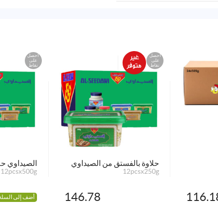
احصل
احصل
على
على
نقاط
نقاط
حلاوة بالفستق من الصيداوي
الصيداوي ح
12pcsx500g
12pcsx250g
146.78
116.1
أضف إلى السلة