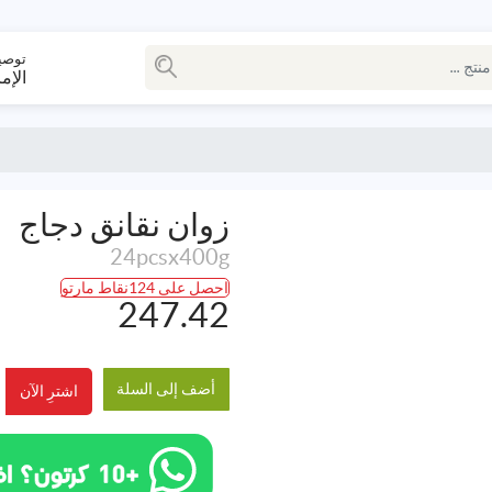
توصي
الإم
زوان نقانق دجاج
24pcsx400g
احصل على 124نقاط مارتو
247.42
أضف إلى السلة
اشترِ الآن