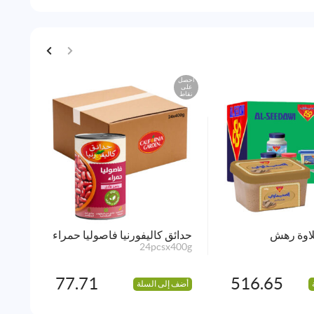
احصل
احصل
على
على
نقاط
نقاط
لاوة رهش
حدائق كاليفورنيا فاصوليا حمراء
لحم 
170g
24pcsx400g
77.71
516.65
أضف إلى السلة