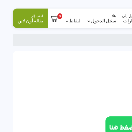
ل إلى
هلا
اذهب إلى
0
ارات
سجَل الدخول
النقاط
بقالة أون لاين