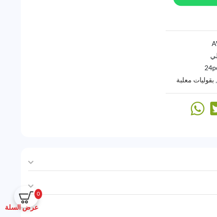
لي
24p
,
بقوليات معلبة
0
عرض السلة